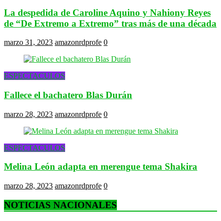
La despedida de Caroline Aquino y Nahiony Reyes
de “De Extremo a Extremo” tras más de una década
marzo 31, 2023
amazonrdprofe
0
ESPECTACULOS
Fallece el bachatero Blas Durán
marzo 28, 2023
amazonrdprofe
0
ESPECTACULOS
Melina León adapta en merengue tema Shakira
marzo 28, 2023
amazonrdprofe
0
NOTICIAS NACIONALES