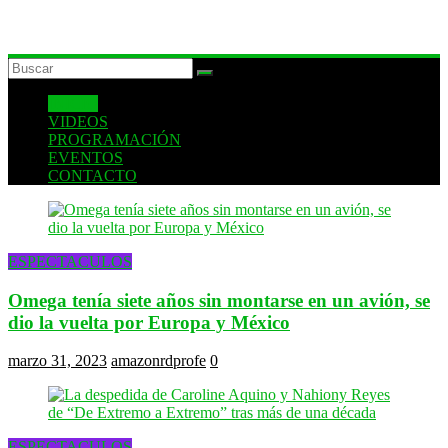
INICIO
VIDEOS
PROGRAMACIÓN
EVENTOS
CONTACTO
ESPECTACULOS
Omega tenía siete años sin montarse en un avión, se
dio la vuelta por Europa y México
marzo 31, 2023
amazonrdprofe
0
ESPECTACULOS