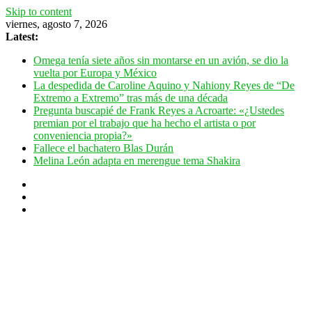
Skip to content
viernes, agosto 7, 2026
Latest:
Omega tenía siete años sin montarse en un avión, se dio la
vuelta por Europa y México
La despedida de Caroline Aquino y Nahiony Reyes de “De
Extremo a Extremo” tras más de una década
Pregunta buscapié de Frank Reyes a Acroarte: «¿Ustedes
premian por el trabajo que ha hecho el artista o por
conveniencia propia?»
Fallece el bachatero Blas Durán
Melina León adapta en merengue tema Shakira