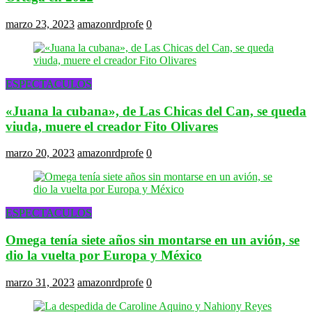
marzo 23, 2023
amazonrdprofe
0
ESPECTACULOS
«Juana la cubana», de Las Chicas del Can, se queda
viuda, muere el creador Fito Olivares
marzo 20, 2023
amazonrdprofe
0
ESPECTACULOS
Omega tenía siete años sin montarse en un avión, se
dio la vuelta por Europa y México
marzo 31, 2023
amazonrdprofe
0