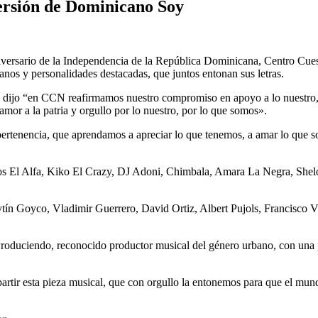
ersión de Dominicano Soy
rio de la Independencia de la República Dominicana, Centro Cuesta
rbanos y personalidades destacadas, que juntos entonan sus letras.
dijo “en CCN reafirmamos nuestro compromiso en apoyo a lo nuestro, en
or a la patria y orgullo por lo nuestro, por lo que somos».
pertenencia, que aprendamos a apreciar lo que tenemos, a amar lo que 
nativos El Alfa, Kiko El Crazy, DJ Adoni, Chimbala, Amara La Negra, Sh
n Goyco, Vladimir Guerrero, David Ortiz, Albert Pujols, Francisco Vás
Produciendo, reconocido productor musical del género urbano, con una
partir esta pieza musical, que con orgullo la entonemos para que el mu