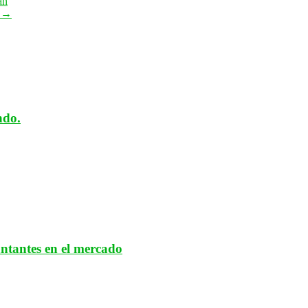
an
N
→
ndo.
antantes en el mercado