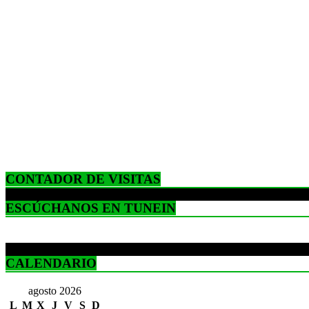
CONTADOR DE VISITAS
ESCÚCHANOS EN TUNEIN
CALENDARIO
agosto 2026
L
M
X
J
V
S
D