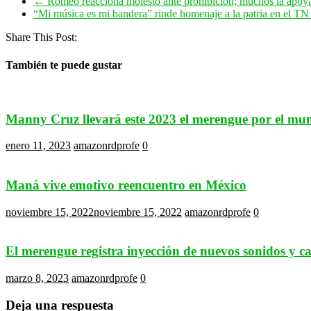
←
Romeo reacciona molesto ante prohibición; muchos la apoy
“Mi música es mi bandera” rinde homenaje a la patria en el T
Share This Post:
También te puede gustar
Manny Cruz llevará este 2023 el merengue por el mu
enero 11, 2023
amazonrdprofe
0
Maná vive emotivo reencuentro en México
noviembre 15, 2022
noviembre 15, 2022
amazonrdprofe
0
El merengue registra inyección de nuevos sonidos y c
marzo 8, 2023
amazonrdprofe
0
Deja una respuesta