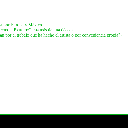
lta por Europa y México
remo a Extremo” tras más de una década
 por el trabajo que ha hecho el artista o por conveniencia propia?»