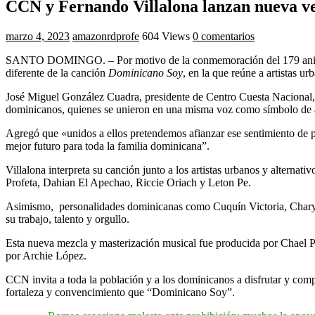
CCN y Fernando Villalona lanzan nueva v
marzo 4, 2023
amazonrdprofe
604 Views
0 comentarios
SANTO DOMINGO. – Por motivo de la conmemoración del 179 aniversa
diferente de la canción
Dominicano Soy
, en la que reúne a artistas u
José Miguel González Cuadra, presidente de Centro Cuesta Nacional, 
dominicanos, quienes se unieron en una misma voz como símbolo de am
Agregó que «unidos a ellos pretendemos afianzar ese sentimiento de 
mejor futuro para toda la familia dominicana”.
Villalona interpreta su canción junto a los artistas urbanos y alter
Profeta, Dahian El Apechao, Riccie Oriach y Leton Pe.
Asimismo, personalidades dominicanas como Cuquín Victoria, Charytí
su trabajo, talento y orgullo.
Esta nueva mezcla y masterización musical fue producida por Chael 
por Archie López.
CCN invita a toda la población y a los dominicanos a disfrutar y com
fortaleza y convencimiento que “Dominicano Soy”.