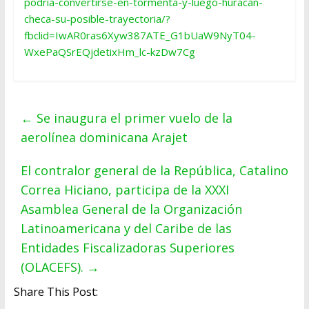
podria-convertirse-en-tormenta-y-luego-huracan-
checa-su-posible-trayectoria/?
fbclid=IwAR0ras6Xyw387ATE_G1bUaW9NyT04-
WxePaQSrEQjdetixHm_lc-kzDw7Cg
←
Se inaugura el primer vuelo de la
aerolínea dominicana Arajet
El contralor general de la República, Catalino
Correa Hiciano, participa de la XXXI
Asamblea General de la Organización
Latinoamericana y del Caribe de las
Entidades Fiscalizadoras Superiores
(OLACEFS).
→
Share This Post: