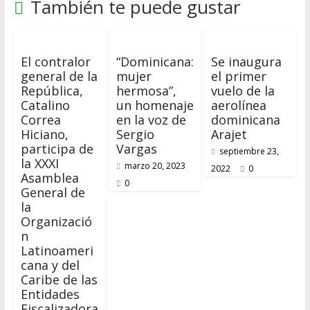
También te puede gustar
El contralor
“Dominicana:
Se inaugura
general de la
mujer
el primer
República,
hermosa”,
vuelo de la
Catalino
un homenaje
aerolínea
Correa
en la voz de
dominicana
Hiciano,
Sergio
Arajet
participa de
Vargas
septiembre 23,
la XXXI
marzo 20, 2023
2022
0
Asamblea
0
General de
la
Organizació
n
Latinoameri
cana y del
Caribe de las
Entidades
Fiscalizadora