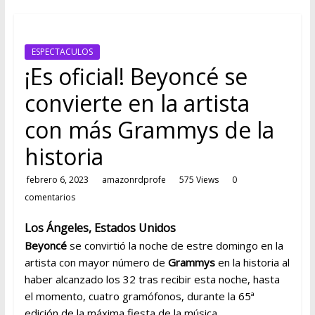
ESTACIÓN
MUSICAL
ESPECTACULOS
DEL
¡Es oficial! Beyoncé se
FUTURO
convierte en la artista
con más Grammys de la
historia
febrero 6, 2023
amazonrdprofe
575 Views
0
comentarios
Los Ángeles, Estados Unidos
Beyoncé
se convirtió la noche de estre domingo en la
artista con mayor número de
Grammys
en la historia al
haber alcanzado los 32 tras recibir esta noche, hasta
el momento, cuatro gramófonos, durante la 65ª
edición de la máxima fiesta de la música.