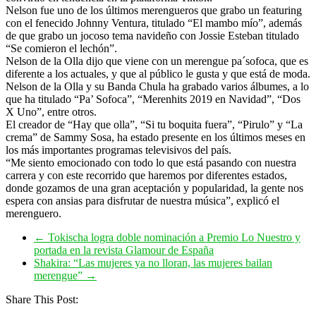
Nelson fue uno de los últimos merengueros que grabo un featuring
con el fenecido Johnny Ventura, titulado “El mambo mío”, además
de que grabo un jocoso tema navideño con Jossie Esteban titulado
“Se comieron el lechón”.
Nelson de la Olla dijo que viene con un merengue pa´sofoca, que es
diferente a los actuales, y que al público le gusta y que está de moda.
Nelson de la Olla y su Banda Chula ha grabado varios álbumes, a lo
que ha titulado “Pa’ Sofoca”, “Merenhits 2019 en Navidad”, “Dos
X Uno”, entre otros.
El creador de “Hay que olla”, “Si tu boquita fuera”, “Pirulo” y “La
crema” de Sammy Sosa, ha estado presente en los últimos meses en
los más importantes programas televisivos del país.
“Me siento emocionado con todo lo que está pasando con nuestra
carrera y con este recorrido que haremos por diferentes estados,
donde gozamos de una gran aceptación y popularidad, la gente nos
espera con ansias para disfrutar de nuestra música”, explicó el
merenguero.
←
Tokischa logra doble nominación a Premio Lo Nuestro y
portada en la revista Glamour de España
Shakira: “Las mujeres ya no lloran, las mujeres bailan
merengue”
→
Share This Post: