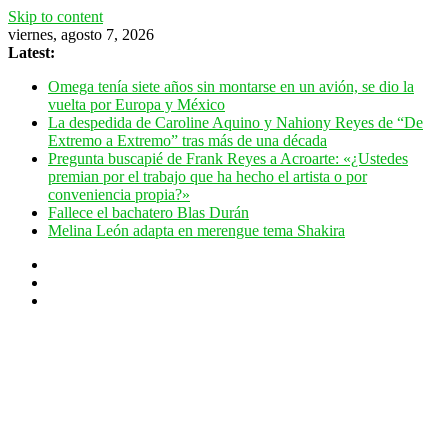
Skip to content
viernes, agosto 7, 2026
Latest:
Omega tenía siete años sin montarse en un avión, se dio la
vuelta por Europa y México
La despedida de Caroline Aquino y Nahiony Reyes de “De
Extremo a Extremo” tras más de una década
Pregunta buscapié de Frank Reyes a Acroarte: «¿Ustedes
premian por el trabajo que ha hecho el artista o por
conveniencia propia?»
Fallece el bachatero Blas Durán
Melina León adapta en merengue tema Shakira