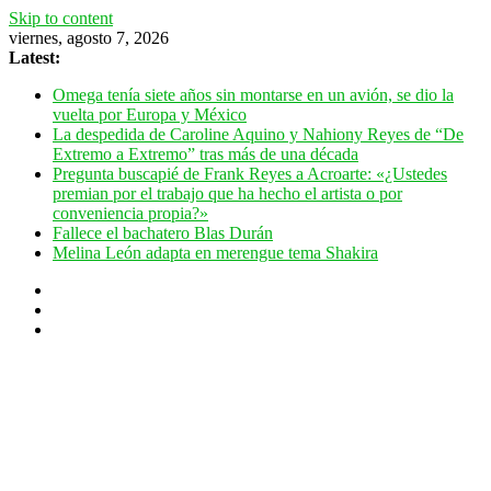
Skip to content
viernes, agosto 7, 2026
Latest:
Omega tenía siete años sin montarse en un avión, se dio la
vuelta por Europa y México
La despedida de Caroline Aquino y Nahiony Reyes de “De
Extremo a Extremo” tras más de una década
Pregunta buscapié de Frank Reyes a Acroarte: «¿Ustedes
premian por el trabajo que ha hecho el artista o por
conveniencia propia?»
Fallece el bachatero Blas Durán
Melina León adapta en merengue tema Shakira