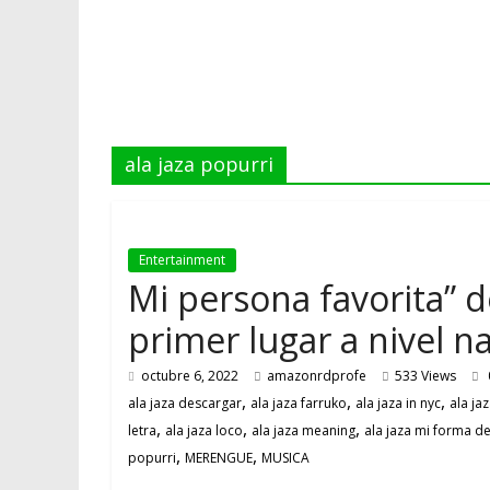
ala jaza popurri
Entertainment
Mi persona favorita” d
primer lugar a nivel n
octubre 6, 2022
amazonrdprofe
533 Views
,
,
,
ala jaza descargar
ala jaza farruko
ala jaza in nyc
ala jaz
,
,
,
letra
ala jaza loco
ala jaza meaning
ala jaza mi forma de
,
,
popurri
MERENGUE
MUSICA