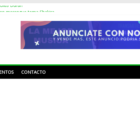
 Blas Durán
 en merengue tema Shakira
os sin montarse en un avión, se dio la vuelta por Europa y México
oline Aquino y Nahiony Reyes de “De Extremo a Extremo” tras más 
 Frank Reyes a Acroarte: «¿Ustedes premian por el trabajo que ha he
ENTOS
CONTACTO