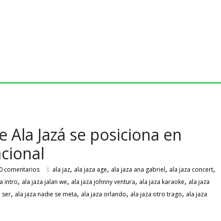
e Ala Jazá se posiciona en
acional
,
,
,
,
0 comentarios
ala jaz
ala jaza age
ala jaza ana gabriel
ala jaza concert
,
,
,
,
a intro
ala jaza jalan we
ala jaza johnny ventura
ala jaza karaoke
ala jaza
,
,
,
,
 ser
ala jaza nadie se meta
ala jaza orlando
ala jaza otro trago
ala jaza