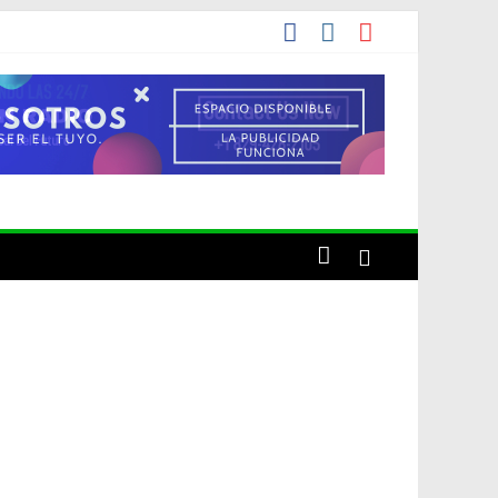
de una década
cho el artista o por conveniencia propia?»