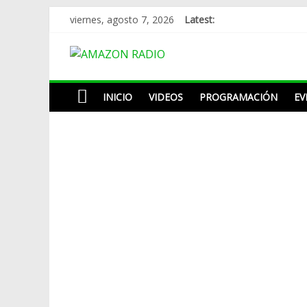
Skip
viernes, agosto 7, 2026
Latest:
to
content
AMAZON
RADIO
INICIO
VIDEOS
PROGRAMACIÓN
EV
ESTACIÓN
MUSICAL
DEL
FUTURO