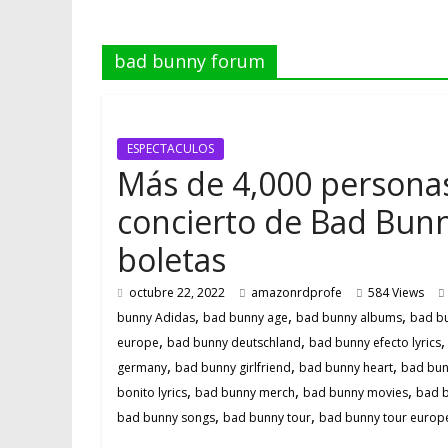
bad bunny forum
ESPECTACULOS
Más de 4,000 personas
concierto de Bad Bunn
boletas
octubre 22, 2022
amazonrdprofe
584 Views
,
,
,
bunny Adidas
bad bunny age
bad bunny albums
bad bu
,
,
europe
bad bunny deutschland
bad bunny efecto lyrics
,
,
,
germany
bad bunny girlfriend
bad bunny heart
bad bun
,
,
,
bonito lyrics
bad bunny merch
bad bunny movies
bad b
,
,
bad bunny songs
bad bunny tour
bad bunny tour europ