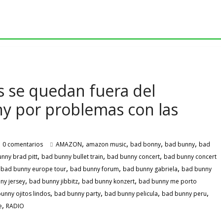
 se quedan fuera del
y por problemas con las
,
,
,
,
0 comentarios
AMAZON
amazon music
bad bonny
bad bunny
bad
,
,
,
nny brad pitt
bad bunny bullet train
bad bunny concert
bad bunny concert
,
,
,
,
bad bunny europe tour
bad bunny forum
bad bunny gabriela
bad bunny
,
,
,
ny jersey
bad bunny jibbitz
bad bunny konzert
bad bunny me porto
,
,
,
,
unny ojitos lindos
bad bunny party
bad bunny pelicula
bad bunny peru
,
e
RADIO