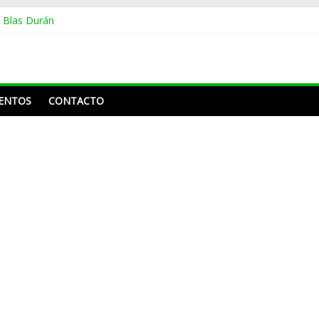
o Blas Durán
 en merengue tema Shakira
ños sin montarse en un avión, se dio la vuelta por Europa y México
roline Aquino y Nahiony Reyes de “De Extremo a Extremo” tras más 
e Frank Reyes a Acroarte: «¿Ustedes premian por el trabajo que ha he
ENTOS
CONTACTO