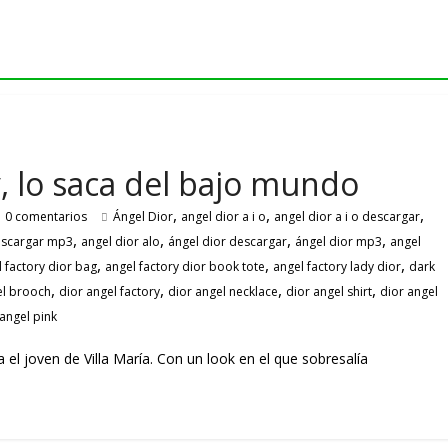
, lo saca del bajo mundo
,
,
,
0 comentarios
Ángel Dior
angel dior a i o
angel dior a i o descargar
,
,
,
,
descargar mp3
angel dior alo
ángel dior descargar
ángel dior mp3
angel
,
,
,
 factory dior bag
angel factory dior book tote
angel factory lady dior
dark
,
,
,
,
el brooch
dior angel factory
dior angel necklace
dior angel shirt
dior angel
 angel pink
el joven de Villa María. Con un look en el que sobresalía