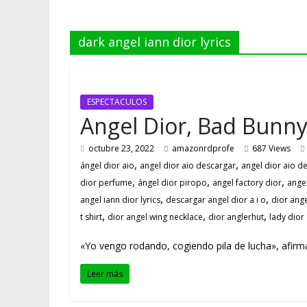
dark angel iann dior lyrics
ESPECTACULOS
Angel Dior, Bad Bunny
octubre 23, 2022
amazonrdprofe
687 Views
,
,
ángel dior aio
angel dior aio descargar
angel dior aio 
,
,
,
dior perfume
ángel dior piropo
angel factory dior
angel
,
,
angel iann dior lyrics
descargar angel dior a i o
dior ang
,
,
,
t shirt
dior angel wing necklace
dior anglerhut
lady dior
«Yo vengo rodando, cogiendo pila de lucha», afirma 
Leer más