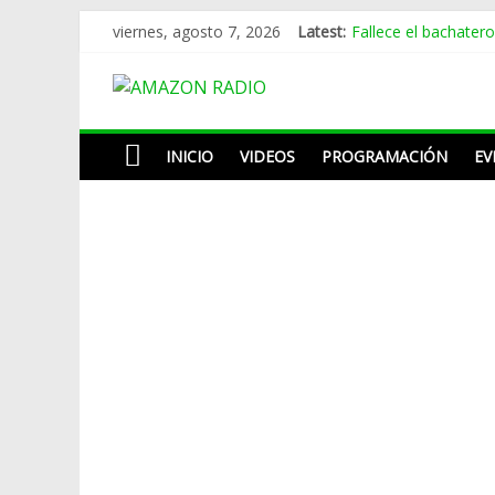
Skip
Fallece el bachater
viernes, agosto 7, 2026
Latest:
to
Melina León adapta
content
Omega tenía siete a
AMAZON
La despedida de Ca
Pregunta buscapié d
RADIO
INICIO
VIDEOS
PROGRAMACIÓN
EV
ESTACIÓN
MUSICAL
DEL
FUTURO