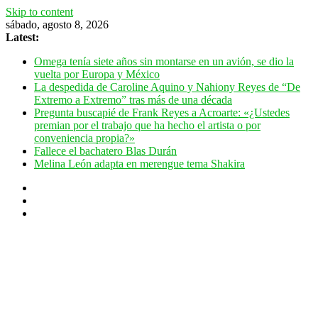
Skip to content
sábado, agosto 8, 2026
Latest:
Omega tenía siete años sin montarse en un avión, se dio la
vuelta por Europa y México
La despedida de Caroline Aquino y Nahiony Reyes de “De
Extremo a Extremo” tras más de una década
Pregunta buscapié de Frank Reyes a Acroarte: «¿Ustedes
premian por el trabajo que ha hecho el artista o por
conveniencia propia?»
Fallece el bachatero Blas Durán
Melina León adapta en merengue tema Shakira