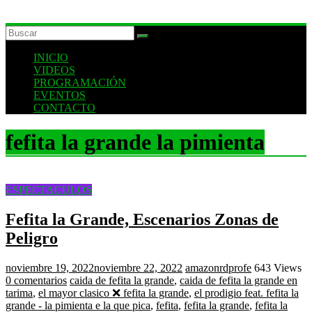
INICIO
VIDEOS
PROGRAMACIÓN
EVENTOS
CONTACTO
fefita la grande la pimienta
ESPECTACULOS
Fefita la Grande, Escenarios Zonas de
Peligro
noviembre 19, 2022
noviembre 22, 2022
amazonrdprofe
643 Views
0 comentarios
caida de fefita la grande
,
caida de fefita la grande en
tarima
,
el mayor clasico ❌ fefita la grande
,
el prodigio feat. fefita la
grande - la pimienta e la que pica
,
fefita
,
fefita la grande
,
fefita la