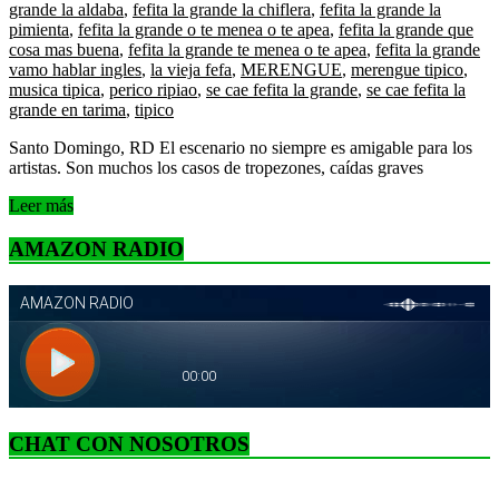
grande la aldaba
,
fefita la grande la chiflera
,
fefita la grande la
pimienta
,
fefita la grande o te menea o te apea
,
fefita la grande que
cosa mas buena
,
fefita la grande te menea o te apea
,
fefita la grande
vamo hablar ingles
,
la vieja fefa
,
MERENGUE
,
merengue tipico
,
musica tipica
,
perico ripiao
,
se cae fefita la grande
,
se cae fefita la
grande en tarima
,
tipico
Santo Domingo, RD El escenario no siempre es amigable para los
artistas. Son muchos los casos de tropezones, caídas graves
Leer más
AMAZON RADIO
CHAT CON NOSOTROS