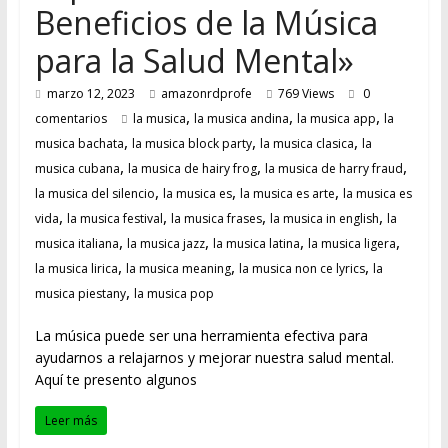
Beneficios de la Música
para la Salud Mental»
marzo 12, 2023
amazonrdprofe
769 Views
0
,
,
,
comentarios
la musica
la musica andina
la musica app
la
,
,
,
musica bachata
la musica block party
la musica clasica
la
,
,
,
musica cubana
la musica de hairy frog
la musica de harry fraud
,
,
,
la musica del silencio
la musica es
la musica es arte
la musica es
,
,
,
,
vida
la musica festival
la musica frases
la musica in english
la
,
,
,
,
musica italiana
la musica jazz
la musica latina
la musica ligera
,
,
,
la musica lirica
la musica meaning
la musica non ce lyrics
la
,
musica piestany
la musica pop
La música puede ser una herramienta efectiva para
ayudarnos a relajarnos y mejorar nuestra salud mental.
Aquí te presento algunos
Leer más