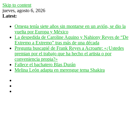
Skip to content
jueves, agosto 6, 2026
Latest:
Omega tenía siete años sin montarse en un avión, se dio la
vuelta por Europa y México
La despedida de Caroline Aquino y Nahiony Reyes de “De
Extremo a Extremo” tras más de una década
Pregunta buscapié de Frank Reyes a Acroarte: «¿Ustedes
premian por el trabajo que ha hecho el artista o por
conveniencia propia?»
Fallece el bachatero Blas Durán
Melina León adapta en merengue tema Shakira