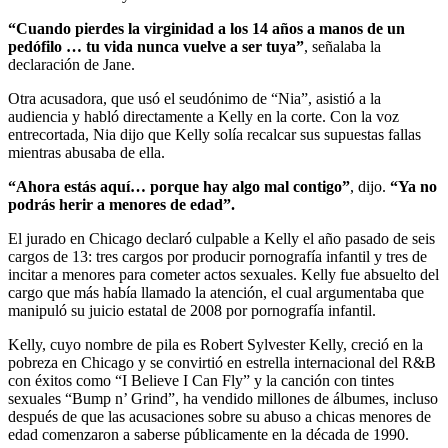
“Cuando pierdes la virginidad a los 14 años a manos de un
pedófilo … tu vida nunca vuelve a ser tuya”
, señalaba la
declaración de Jane.
Otra acusadora, que usó el seudónimo de “Nia”, asistió a la
audiencia y habló directamente a Kelly en la corte. Con la voz
entrecortada, Nia dijo que Kelly solía recalcar sus supuestas fallas
mientras abusaba de ella.
“Ahora estás aquí… porque hay algo mal contigo”
, dijo.
“Ya no
podrás herir a menores de edad”.
El jurado en Chicago declaró culpable a Kelly el año pasado de seis
cargos de 13: tres cargos por producir pornografía infantil y tres de
incitar a menores para cometer actos sexuales. Kelly fue absuelto del
cargo que más había llamado la atención, el cual argumentaba que
manipuló su juicio estatal de 2008 por pornografía infantil.
Kelly, cuyo nombre de pila es Robert Sylvester Kelly, creció en la
pobreza en Chicago y se convirtió en estrella internacional del R&B
con éxitos como “I Believe I Can Fly” y la canción con tintes
sexuales “Bump n’ Grind”, ha vendido millones de álbumes, incluso
después de que las acusaciones sobre su abuso a chicas menores de
edad comenzaron a saberse públicamente en la década de 1990.