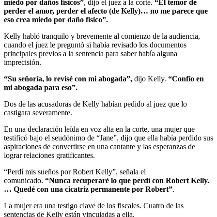
miedo por daños físicos”
, dijo el juez a la corte.
“El temor de
perder el amor, perder el afecto (de Kelly)… no me parece que
eso crea miedo por daño físico”.
Kelly habló tranquilo y brevemente al comienzo de la audiencia,
cuando el juez le preguntó si había revisado los documentos
principales previos a la sentencia para saber había alguna
imprecisión.
“Su señoría, lo revisé con mi abogada”,
dijo Kelly.
“Confío en
mi abogada para eso”.
Dos de las acusadoras de Kelly habían pedido al juez que lo
castigara severamente.
En una declaración leída en voz alta en la corte, una mujer que
testificó bajo el seudónimo de “Jane”, dijo que ella había perdido sus
aspiraciones de convertirse en una cantante y las esperanzas de
lograr relaciones gratificantes.
“Perdí mis sueños por Robert Kelly”, señala el
comunicado.
“Nunca recuperaré lo que perdí con Robert Kelly.
… Quedé con una cicatriz permanente por Robert”
.
La mujer era una testigo clave de los fiscales. Cuatro de las
sentencias de Kelly están vinculadas a ella.