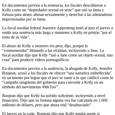
En documentos previos a la sentencia, los fiscales describieron a
Kelly como un “depredador sexual en serie” que usó su fama y
fortuna para atraer, abusar sexualmente y desechar a las admiradoras
impresionadas por su fama.
La fiscal auxiliar federal Jeannice Appenteng instó al juez el jueves a
emitir una sentencia más larga y mantener a Kelly en prisión “por el
resto de su vida”.
El abuso de Kelly a menores era peor, dijo, porque lo
“conmemoraba” filmando a las víctimas, incluyendo a Jane. La
fiscal auxiliar dijo que Kelly “usó a Jane como un objeto sexual, una
cosa” para producir videos pornográficos.
En documentos previos a la audiencia, la abogada de Kelly, Jennifer
Bonjean, acusó a los fiscales de ofrecer “una narrativa embellecida”
en un intento por lograr que el juez se sume a lo que calificó como la
“campaña sangrienta del gobierno para convertir a Kelly en un
símbolo del movimiento #MeToo”.
Bonjean dijo que Kelly ha sufrido suficiente, incluyendo a nivel
financiero. Dijo que su fortuna alguna vez fue calculada en 1.000
millones de dólares, pero que ahora está “desahuciado”.
El jueves en la corte, Bonjean dijo que Kelly tendrá suerte si