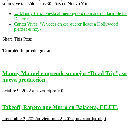
sobrevive tan sólo a sus 30 años en Nueva York.
←
Manny Cruz: Fiesta al merengue 4 de marzo Palacio de los
Deportes
Carlos Vives: “A veces en ese querer llegar a Hollywood
pierdes el hoy»
→
Share This Post:
También te puede gustar
Manny Manuel emprende su mejor “Road Trip”, su
nueva producción
octubre 9, 2022
amazonrdprofe
0
Takeoff, Rapero que Murió en Balacera, EE.UU.
noviembre 2, 2022
noviembre 22, 2022
amazonrdprofe
0