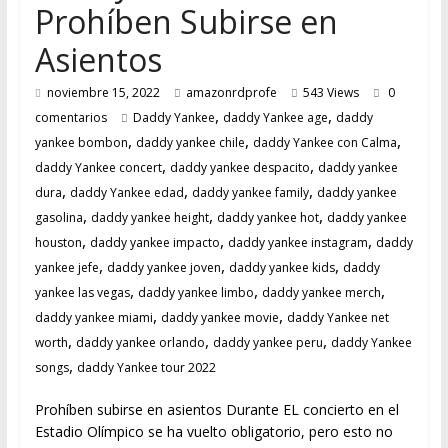
Prohíben Subirse en
Asientos
noviembre 15, 2022
amazonrdprofe
543 Views
0
,
,
comentarios
Daddy Yankee
daddy Yankee age
daddy
,
,
,
yankee bombon
daddy yankee chile
daddy Yankee con Calma
,
,
daddy Yankee concert
daddy yankee despacito
daddy yankee
,
,
,
dura
daddy Yankee edad
daddy yankee family
daddy yankee
,
,
,
gasolina
daddy yankee height
daddy yankee hot
daddy yankee
,
,
,
houston
daddy yankee impacto
daddy yankee instagram
daddy
,
,
,
yankee jefe
daddy yankee joven
daddy yankee kids
daddy
,
,
,
yankee las vegas
daddy yankee limbo
daddy yankee merch
,
,
daddy yankee miami
daddy yankee movie
daddy Yankee net
,
,
,
worth
daddy yankee orlando
daddy yankee peru
daddy Yankee
,
songs
daddy Yankee tour 2022
Prohíben subirse en asientos Durante EL concierto en el
Estadio Olímpico se ha vuelto obligatorio, pero esto no