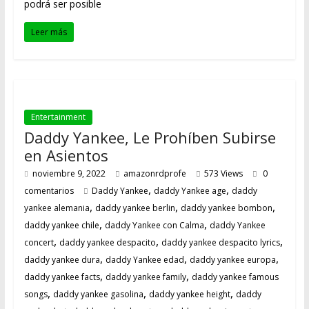
podrá ser posible
Leer más
Entertainment
Daddy Yankee, Le Prohíben Subirse
en Asientos
noviembre 9, 2022
amazonrdprofe
573 Views
0
,
,
comentarios
Daddy Yankee
daddy Yankee age
daddy
,
,
,
yankee alemania
daddy yankee berlin
daddy yankee bombon
,
,
daddy yankee chile
daddy Yankee con Calma
daddy Yankee
,
,
,
concert
daddy yankee despacito
daddy yankee despacito lyrics
,
,
,
daddy yankee dura
daddy Yankee edad
daddy yankee europa
,
,
daddy yankee facts
daddy yankee family
daddy yankee famous
,
,
,
songs
daddy yankee gasolina
daddy yankee height
daddy