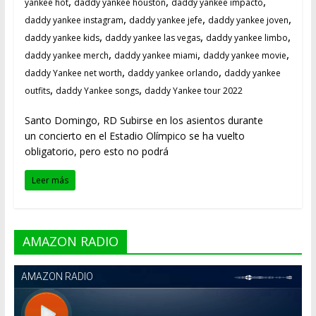
,
,
,
yankee hot
daddy yankee houston
daddy yankee impacto
,
,
,
daddy yankee instagram
daddy yankee jefe
daddy yankee joven
,
,
,
daddy yankee kids
daddy yankee las vegas
daddy yankee limbo
,
,
,
daddy yankee merch
daddy yankee miami
daddy yankee movie
,
,
daddy Yankee net worth
daddy yankee orlando
daddy yankee
,
,
outfits
daddy Yankee songs
daddy Yankee tour 2022
Santo Domingo, RD Subirse en los asientos durante
un concierto en el Estadio Olímpico se ha vuelto
obligatorio, pero esto no podrá
Leer más
AMAZON RADIO