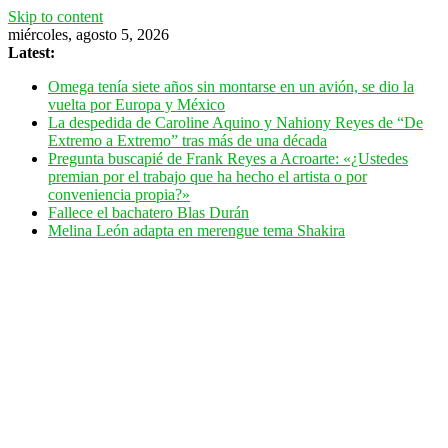
Skip to content
miércoles, agosto 5, 2026
Latest:
Omega tenía siete años sin montarse en un avión, se dio la
vuelta por Europa y México
La despedida de Caroline Aquino y Nahiony Reyes de “De
Extremo a Extremo” tras más de una década
Pregunta buscapié de Frank Reyes a Acroarte: «¿Ustedes
premian por el trabajo que ha hecho el artista o por
conveniencia propia?»
Fallece el bachatero Blas Durán
Melina León adapta en merengue tema Shakira