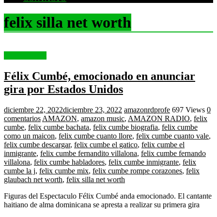
felix silla net worth
Entertainment
Félix Cumbé, emocionado en anunciar
gira por Estados Unidos
diciembre 22, 2022
diciembre 23, 2022
amazonrdprofe
697 Views
0
comentarios
AMAZON
,
amazon music
,
AMAZON RADIO
,
felix
cumbe
,
felix cumbe bachata
,
felix cumbe biografia
,
felix cumbe
como un maicon
,
felix cumbe cuanto llore
,
felix cumbe cuanto vale
,
felix cumbe descargar
,
felix cumbe el gatico
,
felix cumbe el
inmigrante
,
felix cumbe fernandito villalona
,
felix cumbe fernando
villalona
,
felix cumbe habladores
,
felix cumbe inmigrante
,
felix
cumbe la j
,
felix cumbe mix
,
felix cumbe rompe corazones
,
felix
glaubach net worth
,
felix silla net worth
Figuras del Espectaculo Félix Cumbé anda emocionado. El cantante
haitiano de alma dominicana se apresta a realizar su primera gira