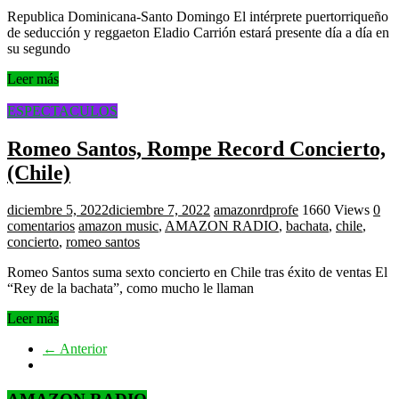
Republica Dominicana-Santo Domingo El intérprete puertorriqueño
de seducción y reggaeton Eladio Carrión estará presente día a día en
su segundo
Leer más
ESPECTACULOS
Romeo Santos, Rompe Record Concierto,
(Chile)
diciembre 5, 2022
diciembre 7, 2022
amazonrdprofe
1660 Views
0
comentarios
amazon music
,
AMAZON RADIO
,
bachata
,
chile
,
concierto
,
romeo santos
Romeo Santos suma sexto concierto en Chile tras éxito de ventas El
“Rey de la bachata”, como mucho le llaman
Leer más
← Anterior