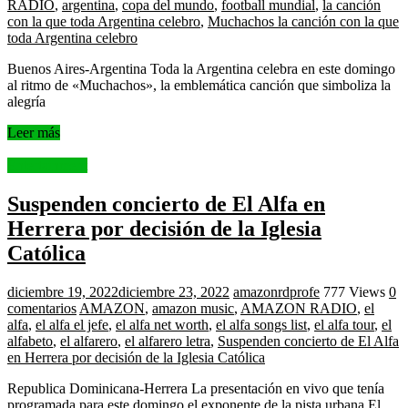
RADIO
,
argentina
,
copa del mundo
,
football mundial
,
la canción
con la que toda Argentina celebro
,
Muchachos la canción con la que
toda Argentina celebro
Buenos Aires-Argentina Toda la Argentina celebra en este domingo
al ritmo de «Muchachos», la emblemática canción que simboliza la
alegría
Leer más
Entertainment
Suspenden concierto de El Alfa en
Herrera por decisión de la Iglesia
Católica
diciembre 19, 2022
diciembre 23, 2022
amazonrdprofe
777 Views
0
comentarios
AMAZON
,
amazon music
,
AMAZON RADIO
,
el
alfa
,
el alfa el jefe
,
el alfa net worth
,
el alfa songs list
,
el alfa tour
,
el
alfabeto
,
el alfarero
,
el alfarero letra
,
Suspenden concierto de El Alfa
en Herrera por decisión de la Iglesia Católica
Republica Dominicana-Herrera La presentación en vivo que tenía
programada para este domingo el exponente de la pista urbana El