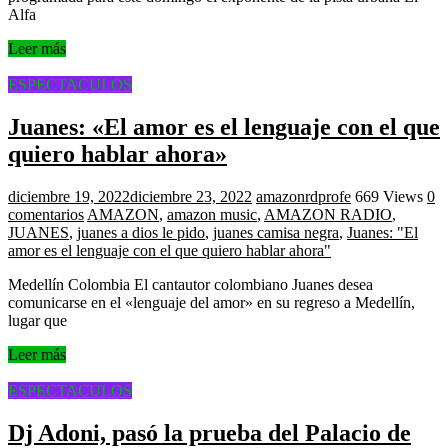
Alfa
Leer más
ESPECTACULOS
Juanes: «El amor es el lenguaje con el que
quiero hablar ahora»
diciembre 19, 2022
diciembre 23, 2022
amazonrdprofe
669 Views
0
comentarios
AMAZON
,
amazon music
,
AMAZON RADIO
,
JUANES
,
juanes a dios le pido
,
juanes camisa negra
,
Juanes: "El
amor es el lenguaje con el que quiero hablar ahora"
Medellín Colombia El cantautor colombiano Juanes desea
comunicarse en el «lenguaje del amor» en su regreso a Medellín,
lugar que
Leer más
ESPECTACULOS
Dj Adoni, pasó la prueba del Palacio de