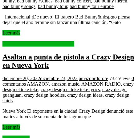
bunny
,
bad bunny Adidas
,
bad bunny concert
,
bad bunny merch
,
bad bunny songs
,
bad bunny tour
,
bad bunny tour europe
Internacional ¡De nuevo! El trapero Bad Bunny&nbsp;no piensa
dejar que el año termine sin lanzar una última canción, “Gato
Leer más
NOTICIAS INTERNACIONALES
Asaltan a punta de pistola a Crazy Design
en Nueva York
diciembre 20, 2022
diciembre 23, 2022
amazonrdprofe
732 Views
0
comentarios
AMAZON
,
amazon music
,
AMAZON RADIO
,
crazy
design el teke teke
,
crazy design el teke teke lyrics
,
crazy design
guanguan
,
crazy design hoodies
,
crazy design ideas
,
crazy design
shirts
Nueva York El exponente en la ciudad Crazy Design denunció este
martes a través de su cuenta de Instagram que
Leer más