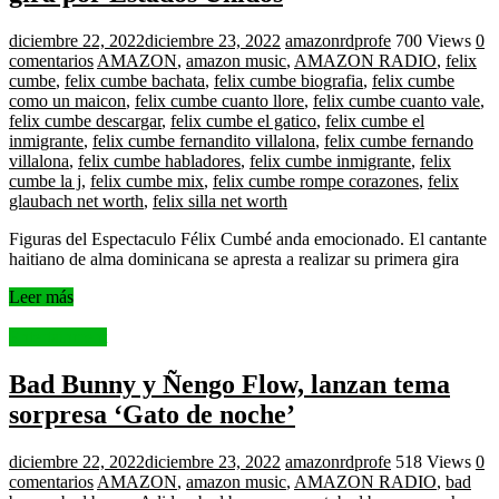
diciembre 22, 2022
diciembre 23, 2022
amazonrdprofe
700 Views
0
comentarios
AMAZON
,
amazon music
,
AMAZON RADIO
,
felix
cumbe
,
felix cumbe bachata
,
felix cumbe biografia
,
felix cumbe
como un maicon
,
felix cumbe cuanto llore
,
felix cumbe cuanto vale
,
felix cumbe descargar
,
felix cumbe el gatico
,
felix cumbe el
inmigrante
,
felix cumbe fernandito villalona
,
felix cumbe fernando
villalona
,
felix cumbe habladores
,
felix cumbe inmigrante
,
felix
cumbe la j
,
felix cumbe mix
,
felix cumbe rompe corazones
,
felix
glaubach net worth
,
felix silla net worth
Figuras del Espectaculo Félix Cumbé anda emocionado. El cantante
haitiano de alma dominicana se apresta a realizar su primera gira
Leer más
Entertainment
Bad Bunny y Ñengo Flow, lanzan tema
sorpresa ‘Gato de noche’
diciembre 22, 2022
diciembre 23, 2022
amazonrdprofe
518 Views
0
comentarios
AMAZON
,
amazon music
,
AMAZON RADIO
,
bad