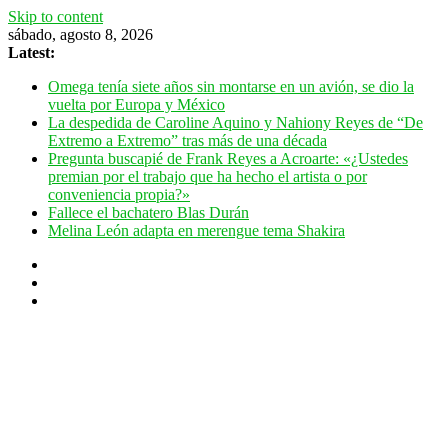
Skip to content
sábado, agosto 8, 2026
Latest:
Omega tenía siete años sin montarse en un avión, se dio la
vuelta por Europa y México
La despedida de Caroline Aquino y Nahiony Reyes de “De
Extremo a Extremo” tras más de una década
Pregunta buscapié de Frank Reyes a Acroarte: «¿Ustedes
premian por el trabajo que ha hecho el artista o por
conveniencia propia?»
Fallece el bachatero Blas Durán
Melina León adapta en merengue tema Shakira