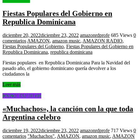
Entertainment
Fiestas Populares del Gobierno en
Republica Dominicana
diciembre 20, 2022
diciembre 23, 2022
amazonrdprofe
685 Views
0
comentarios
AMAZON
,
amazon music
,
AMAZON RADIO
,
Fiestas Populares del Gobierno
,
Fiestas Populares del Gobierno en
Republica Dominicana
,
republica dominicana
Fiestas populares en Republica Dominicana Para la Navidad del
pasado año, el gobierno dominicano quería devolver a los
ciudadanos la
Leer más
ESPECTACULOS
«Muchachos», la canción con la que toda
Argentina celebro
diciembre 19, 2022
diciembre 23, 2022
amazonrdprofe
717 Views
0
comentarios
"Muchachos"
,
AMAZON
,
amazon music
,
AMAZON