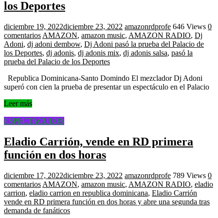
los Deportes
diciembre 19, 2022
diciembre 23, 2022
amazonrdprofe
646 Views
0
comentarios
AMAZON
,
amazon music
,
AMAZON RADIO
,
Dj
Adoni
,
dj adoni dembow
,
Dj Adoni pasó la prueba del Palacio de
los Deportes
,
dj adonis
,
dj adonis mix
,
dj adonis salsa
,
pasó la
prueba del Palacio de los Deportes
Republica Dominicana-Santo Domindo El mezclador Dj Adoni
superó con cien la prueba de presentar un espectáculo en el Palacio
Leer más
ESPECTACULOS
Eladio Carrión, vende en RD primera
función en dos horas
diciembre 17, 2022
diciembre 23, 2022
amazonrdprofe
789 Views
0
comentarios
AMAZON
,
amazon music
,
AMAZON RADIO
,
eladio
carrion
,
eladio carrion en republica dominicana
,
Eladio Carrión
vende en RD primera función en dos horas y abre una segunda tras
demanda de fanáticos