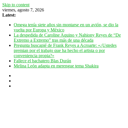
Skip to content
viernes, agosto 7, 2026
Latest:
Omega tenía siete años sin montarse en un avión, se dio la
vuelta por Europa y México
La despedida de Caroline Aquino y Nahiony Reyes de “De
Extremo a Extremo” tras más de una década
Pregunta buscapié de Frank Reyes a Acroarte: «¿Ustedes
premian por el trabajo que ha hecho el artista o por
conveniencia propia?»
Fallece el bachatero Blas Durán
Melina León adapta en merengue tema Shakira