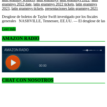
grammys 2022 date
,
latin grammys 2022 tickets
,
latin grammys
2023
,
latin grammys tickets
,
presentaciones latin grammys 2021
Desglose de boletos de Taylor Swift investigado por los fiscales
generales NASHVILLE, Tennessee, EE.UU. — El desglose de las
Leer más
AMAZON RADIO
CHAT CON NOSOTROS