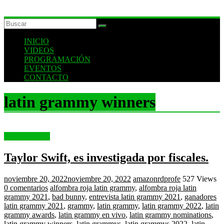
INICIO
VIDEOS
PROGRAMACIÓN
EVENTOS
CONTACTO
latin grammy winners
Uncategorized
Taylor Swift, es investigada por fiscales.
noviembre 20, 2022
noviembre 20, 2022
amazonrdprofe
527 Views
0 comentarios
alfombra roja latin grammy
,
alfombra roja latin
grammy 2021
,
bad bunny
,
entrevista latin grammy 2021
,
ganadores
latin grammy 2021
,
grammy
,
latin grammy
,
latin grammy 2022
,
latin
grammy awards
,
latin grammy en vivo
,
latin grammy nominations
,
latin grammy winners
,
latin grammys
,
latin grammys 2022
,
latin