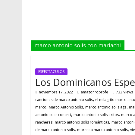
marco antonio solís con mariachi
ESPECTACULOS
Los Dominicanos Espe
noviembre 17, 2022
amazonrdprofe
733 Views
,
canciones de marco antonio solís
el milagrito marco anto
,
,
,
marco
Marco Antonio Solís
marco antonio solis age
mar
,
,
antonio solis concert
marco antonio solis exitos
marco a
,
,
rancheras
marco antonio solís románticas
marco antonio
,
,
de marco antonio solís
morenita marco antonio solis
vi