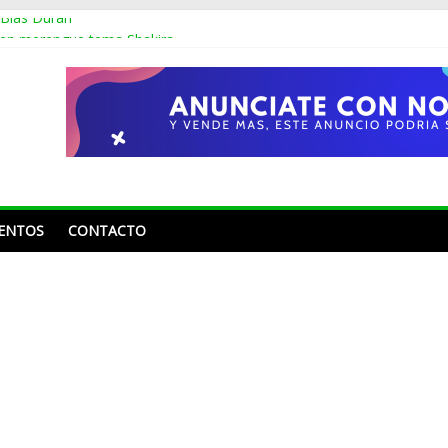
 Blas Durán
 en merengue tema Shakira
os sin montarse en un avión, se dio la vuelta por Europa y México
oline Aquino y Nahiony Reyes de “De Extremo a Extremo” tras más 
 Frank Reyes a Acroarte: «¿Ustedes premian por el trabajo que ha he
ENTOS
CONTACTO