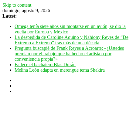
Skip to content
domingo, agosto 9, 2026
Latest:
Omega tenía siete años sin montarse en un avión, se dio la
vuelta por Europa y México
La despedida de Caroline Aquino y Nahiony Reyes de “De
Extremo a Extremo” tras más de una década
Pregunta buscapié de Frank Reyes a Acroarte: «¿Ustedes
premian por el trabajo que ha hecho el artista o por
conveniencia propia?»
Fallece el bachatero Blas Durán
Melina León adapta en merengue tema Shakira