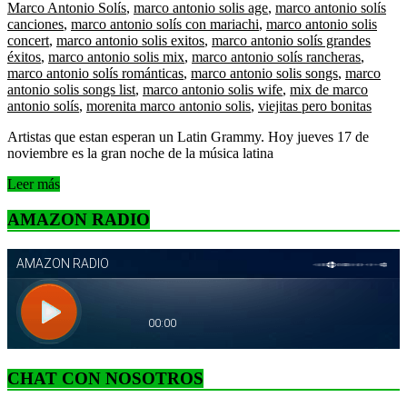
Marco Antonio Solís
,
marco antonio solis age
,
marco antonio solís
canciones
,
marco antonio solís con mariachi
,
marco antonio solis
concert
,
marco antonio solis exitos
,
marco antonio solís grandes
éxitos
,
marco antonio solis mix
,
marco antonio solís rancheras
,
marco antonio solís románticas
,
marco antonio solis songs
,
marco
antonio solis songs list
,
marco antonio solis wife
,
mix de marco
antonio solís
,
morenita marco antonio solis
,
viejitas pero bonitas
Artistas que estan esperan un Latin Grammy. Hoy jueves 17 de
noviembre es la gran noche de la música latina
Leer más
AMAZON RADIO
CHAT CON NOSOTROS