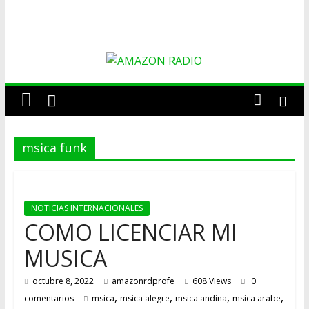
AMAZON
RADIO
msica funk
ESTACIÓN
MUSICAL
DEL
FUTURO
NOTICIAS INTERNACIONALES
COMO LICENCIAR MI
MUSICA
octubre 8, 2022
amazonrdprofe
608 Views
0
,
,
,
,
comentarios
msica
msica alegre
msica andina
msica arabe