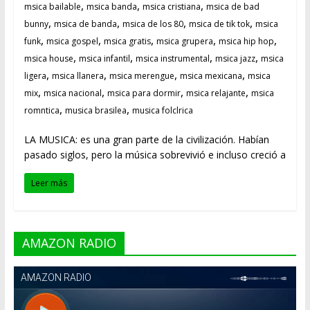
,
,
,
msica bailable
msica banda
msica cristiana
msica de bad
,
,
,
,
bunny
msica de banda
msica de los 80
msica de tik tok
msica
,
,
,
,
,
funk
msica gospel
msica gratis
msica grupera
msica hip hop
,
,
,
,
msica house
msica infantil
msica instrumental
msica jazz
msica
,
,
,
,
ligera
msica llanera
msica merengue
msica mexicana
msica
,
,
,
,
mix
msica nacional
msica para dormir
msica relajante
msica
,
,
romntica
musica brasilea
musica folclrica
LA MUSICA: es una gran parte de la civilización. Habían
pasado siglos, pero la música sobrevivió e incluso creció a
Leer más
AMAZON RADIO