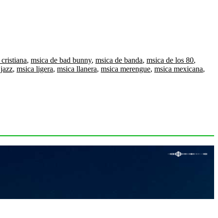
cristiana
,
msica de bad bunny
,
msica de banda
,
msica de los 80
,
jazz
,
msica ligera
,
msica llanera
,
msica merengue
,
msica mexicana
,