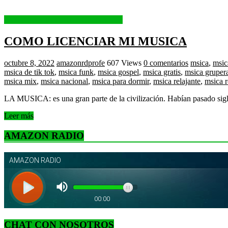
NOTICIAS INTERNACIONALES
COMO LICENCIAR MI MUSICA
octubre 8, 2022
amazonrdprofe
607 Views
0 comentarios
msica
,
msic
msica de tik tok
,
msica funk
,
msica gospel
,
msica gratis
,
msica gruper
msica mix
,
msica nacional
,
msica para dormir
,
msica relajante
,
msica 
LA MUSICA: es una gran parte de la civilización. Habían pasado siglo
Leer más
AMAZON RADIO
CHAT CON NOSOTROS