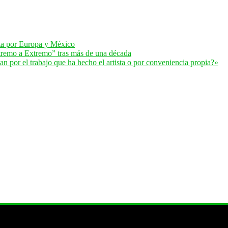
lta por Europa y México
remo a Extremo” tras más de una década
 por el trabajo que ha hecho el artista o por conveniencia propia?»