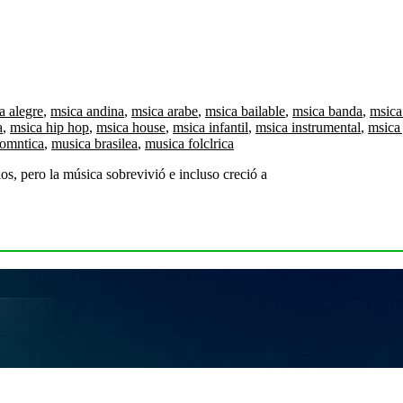
a alegre
,
msica andina
,
msica arabe
,
msica bailable
,
msica banda
,
msica 
a
,
msica hip hop
,
msica house
,
msica infantil
,
msica instrumental
,
msica 
romntica
,
musica brasilea
,
musica folclrica
s, pero la música sobrevivió e incluso creció a