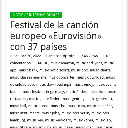
MUSICAL
DEL
FUTURO
NOTICIAS INTERNACIONALES
Festival de la canción
europeo «Eurovisión»
con 37 países
octubre 20, 2022
amazonrdprofe
546 Views
0
,
,
,
comentarios
MUSIC
music amazon
music and lyrics
music
,
,
,
,
,
app
music bank
music bot discord
music box
music charts
,
,
,
music classes near me
music converter
music download
music
,
,
,
download app
music download mp3
music emoji
music events
,
,
,
berlin
music festivals in germany
music finder
music for a sushi
,
,
,
,
restaurant
music genre finder
music genres
music genres list
,
,
,
,
,
music hall
music house
music hq
music icon
music identifier
,
,
,
music instruments
music jobs
music jobs berlin
music jobs
,
,
,
,
,
hamburg
music key
music keyboard
music korea
music lab
,
,
,
,
,
music library
music logo
music maker
music man
music map