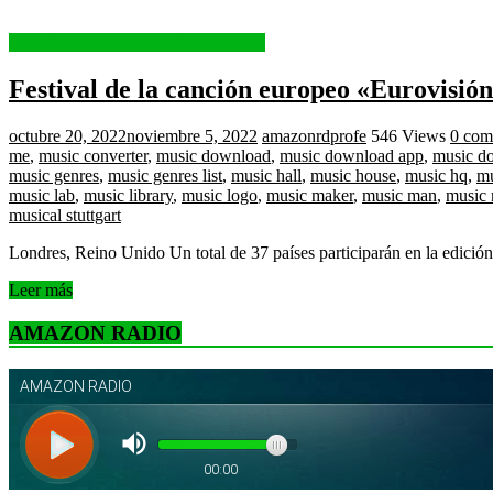
NOTICIAS INTERNACIONALES
Festival de la canción europeo «Eurovisión
octubre 20, 2022
noviembre 5, 2022
amazonrdprofe
546 Views
0 com
me
,
music converter
,
music download
,
music download app
,
music d
music genres
,
music genres list
,
music hall
,
music house
,
music hq
,
mu
music lab
,
music library
,
music logo
,
music maker
,
music man
,
music
musical stuttgart
Londres, Reino Unido Un total de 37 países participarán en la edició
Leer más
AMAZON RADIO