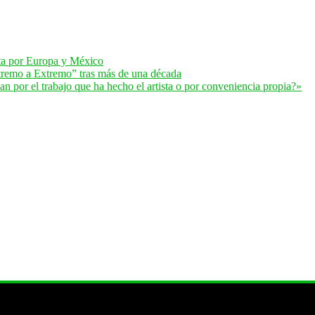
lta por Europa y México
remo a Extremo” tras más de una década
 por el trabajo que ha hecho el artista o por conveniencia propia?»