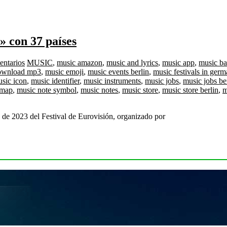
» con 37 países
entarios
MUSIC
,
music amazon
,
music and lyrics
,
music app
,
music b
ownload mp3
,
music emoji
,
music events berlin
,
music festivals in ger
sic icon
,
music identifier
,
music instruments
,
music jobs
,
music jobs be
 map
,
music note symbol
,
music notes
,
music store
,
music store berlin
,
m
n de 2023 del Festival de Eurovisión, organizado por