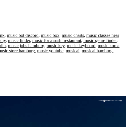
ank
,
music bot discord
,
music box
,
music charts
,
music classes near
many
,
music finder
,
music for a sushi restaurant
,
music genre finder
,
rlin
,
music jobs hamburg
,
music key
,
music keyboard
,
music korea
,
usic store hamburg
,
music youtube
,
musical
,
musical hamburg
,