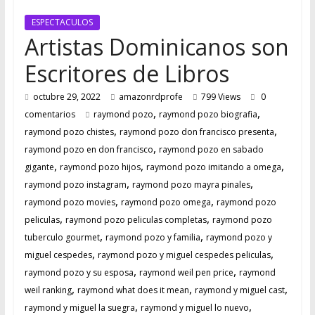
ESPECTACULOS
Artistas Dominicanos son
Escritores de Libros
octubre 29, 2022
amazonrdprofe
799 Views
0
,
,
comentarios
raymond pozo
raymond pozo biografia
,
,
raymond pozo chistes
raymond pozo don francisco presenta
,
raymond pozo en don francisco
raymond pozo en sabado
,
,
,
gigante
raymond pozo hijos
raymond pozo imitando a omega
,
,
raymond pozo instagram
raymond pozo mayra pinales
,
,
raymond pozo movies
raymond pozo omega
raymond pozo
,
,
peliculas
raymond pozo peliculas completas
raymond pozo
,
,
tuberculo gourmet
raymond pozo y familia
raymond pozo y
,
,
miguel cespedes
raymond pozo y miguel cespedes peliculas
,
,
raymond pozo y su esposa
raymond weil pen price
raymond
,
,
,
weil ranking
raymond what does it mean
raymond y miguel cast
,
,
raymond y miguel la suegra
raymond y miguel lo nuevo