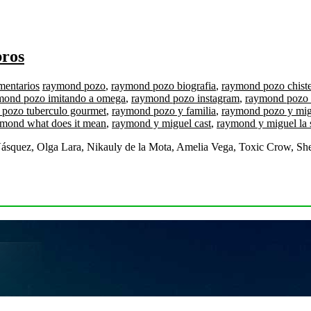
bros
mentarios
raymond pozo
,
raymond pozo biografia
,
raymond pozo chist
mond pozo imitando a omega
,
raymond pozo instagram
,
raymond pozo 
pozo tuberculo gourmet
,
raymond pozo y familia
,
raymond pozo y mig
mond what does it mean
,
raymond y miguel cast
,
raymond y miguel la 
ásquez, Olga Lara, Nikauly de la Mota, Amelia Vega, Toxic Crow, She