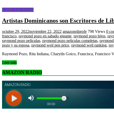
ESPECTACULOS
Artistas Dominicanos son Escritores de Li
octubre 29, 2022
noviembre 22, 2022
amazonrdprofe
798 Views
0 co
francisco
,
raymond pozo en sabado gigante
,
raymond pozo hijos
,
ray
raymond pozo peliculas
,
raymond pozo peliculas completas
,
raymond 
pozo y su esposa
,
raymond weil pen price
,
raymond weil ranking
,
ray
Raymond Pozo, Rita Indiana, Charytín Goico, Francisca, Francisco V
Leer más
AMAZON RADIO