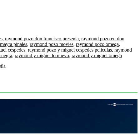
es
,
raymond pozo don francisco presenta
,
raymond pozo en don
mayra pinales
,
raymond pozo movies
,
raymond pozo omega
,
uel cespedes
,
raymond pozo y miguel cespedes peliculas
,
raymond
suegra
,
raymond y miguel lo nuevo
,
raymond y miguel omega
ila