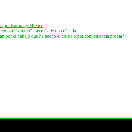
lta por Europa y México
remo a Extremo” tras más de una década
 por el trabajo que ha hecho el artista o por conveniencia propia?»