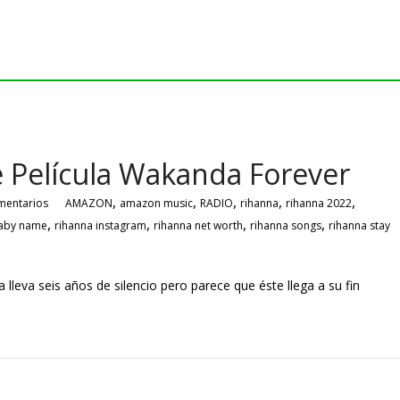
 Película Wakanda Forever
,
,
,
,
,
mentarios
AMAZON
amazon music
RADIO
rihanna
rihanna 2022
,
,
,
,
baby name
rihanna instagram
rihanna net worth
rihanna songs
rihanna stay
eva seis años de silencio pero parece que éste llega a su fin