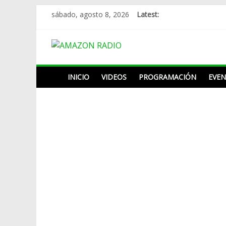
Skip
sábado, agosto 8, 2026
Latest:
to
content
AMAZON
RADIO
INICIO
VIDEOS
PROGRAMACIÓN
EVE
ESTACIÓN
MUSICAL
DEL
FUTURO