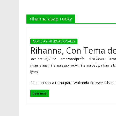
rihanna asap rocky
NOTICIAS INTERNACIONALES
Rihanna, Con Tema de
octubre 26, 2022
amazonrdprofe
570 Views
0 co
,
,
,
rihanna age
rihanna asap rocky
rihanna baby
rihanna 
lyrics
Rihanna canta tema para Wakanda Forever Rihanna ll
Leer más