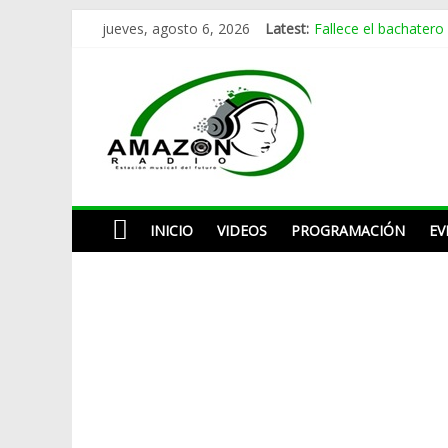
Skip
Fallece el bachatero
jueves, agosto 6, 2026
Latest:
to
Melina León adapta
content
AMAZON
Omega tenía siete añ
La despedida de Car
Pregunta buscapié de
RADIO
ESTACIÓN
MUSICAL
INICIO
VIDEOS
PROGRAMACIÓN
EV
DEL
FUTURO