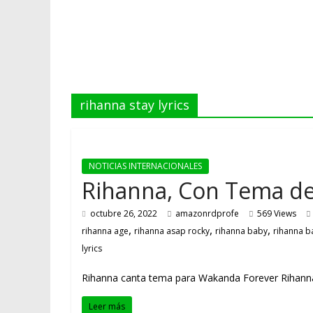
rihanna stay lyrics
NOTICIAS INTERNACIONALES
Rihanna, Con Tema de
octubre 26, 2022
amazonrdprofe
569 Views
,
,
,
rihanna age
rihanna asap rocky
rihanna baby
rihanna 
lyrics
Rihanna canta tema para Wakanda Forever Rihanna ll
Leer más