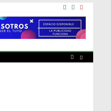
de una década
cho el artista o por conveniencia propia?»