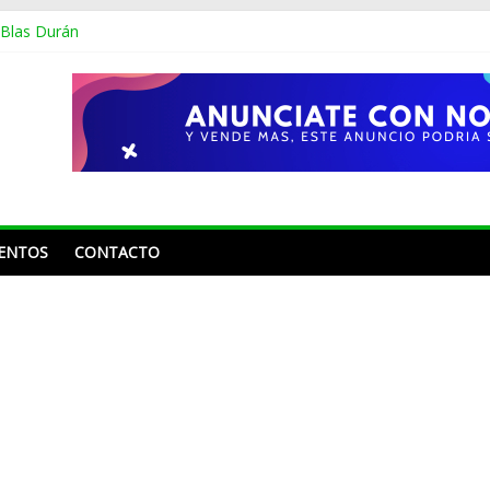
 Blas Durán
 en merengue tema Shakira
os sin montarse en un avión, se dio la vuelta por Europa y México
oline Aquino y Nahiony Reyes de “De Extremo a Extremo” tras más 
 Frank Reyes a Acroarte: «¿Ustedes premian por el trabajo que ha he
ENTOS
CONTACTO