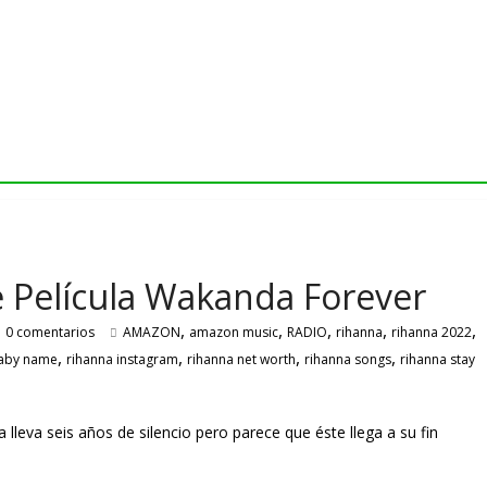
 Película Wakanda Forever
,
,
,
,
,
0 comentarios
AMAZON
amazon music
RADIO
rihanna
rihanna 2022
,
,
,
,
baby name
rihanna instagram
rihanna net worth
rihanna songs
rihanna stay
eva seis años de silencio pero parece que éste llega a su fin