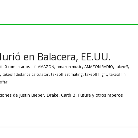
urió en Balacera, EE.UU.
,
,
,
,
0 comentarios
AMAZON
amazon music
AMAZON RADIO
takeoff
,
,
,
,
takeoff distance calculator
takeoff estimating
takeoff flight
takeoff in
offer
iones de Justin Bieber, Drake, Cardi B, Future y otros raperos