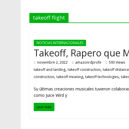
takeoff flight
NOTICIAS INTERNACIONALES
Takeoff, Rapero que M
noviembre 2, 2022
amazonrdprofe
593 Views
,
,
takeoff and landing
takeoff construction
takeoff distance
,
,
,
construction
takeoff meaning
takeoff technologies
take
Su últimas creaciones musicales tuvieron colaborac
como Juice Wird y
Leer más