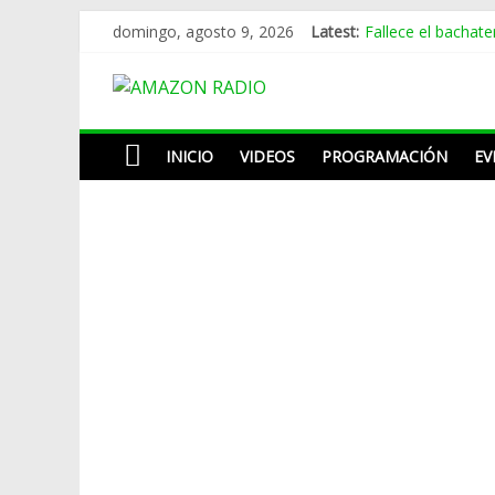
Skip
Fallece el bachat
domingo, agosto 9, 2026
Latest:
to
Melina León adap
content
AMAZON
Omega tenía siete
La despedida de 
Pregunta buscapié
RADIO
INICIO
VIDEOS
PROGRAMACIÓN
EV
ESTACIÓN
MUSICAL
DEL
FUTURO