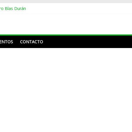
ero Blas Durán
ta en merengue tema Shakira
 años sin montarse en un avión, se dio la vuelta por Europa y México
Caroline Aquino y Nahiony Reyes de “De Extremo a Extremo” tras má
 de Frank Reyes a Acroarte: «¿Ustedes premian por el trabajo que ha 
ENTOS
CONTACTO