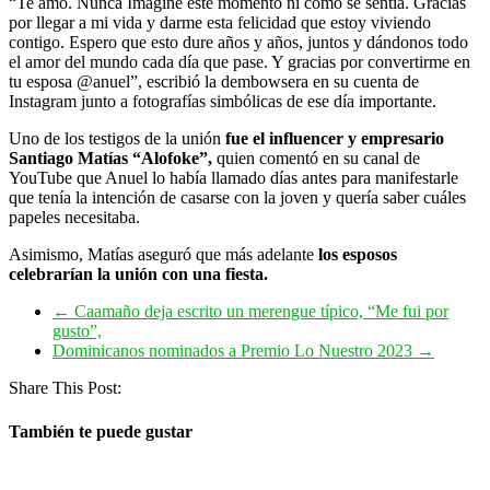
“Te amo. Nunca Imaginé este momento ni cómo se sentía. Gracias
por llegar a mi vida y darme esta felicidad que estoy viviendo
contigo. Espero que esto dure años y años, juntos y dándonos todo
el amor del mundo cada día que pase. Y gracias por convertirme en
tu esposa @anuel”, escribió la dembowsera en su cuenta de
Instagram junto a fotografías simbólicas de ese día importante.
Uno de los testigos de la unión
fue el influencer y empresario
Santiago Matías “Alofoke”,
quien comentó en su canal de
YouTube que Anuel lo había llamado días antes para manifestarle
que tenía la intención de casarse con la joven y quería saber cuáles
papeles necesitaba.
Asimismo, Matías aseguró que más adelante
los esposos
celebrarían la unión con una fiesta.
←
Caamaño deja escrito un merengue típico, “Me fui por
gusto”,
Dominicanos nominados a Premio Lo Nuestro 2023
→
Share This Post:
También te puede gustar