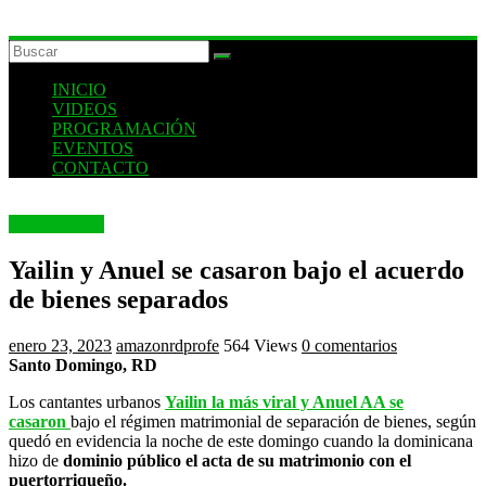
INICIO
VIDEOS
PROGRAMACIÓN
EVENTOS
CONTACTO
Entertainment
Yailin y Anuel se casaron bajo el acuerdo
de bienes separados
enero 23, 2023
amazonrdprofe
564 Views
0 comentarios
Santo Domingo, RD
Los cantantes urbanos
Yailin la más viral y Anuel AA se
casaron
bajo el régimen matrimonial de separación de bienes, según
quedó en evidencia la noche de este domingo cuando la dominicana
hizo de
dominio público el acta de su matrimonio con el
puertorriqueño.