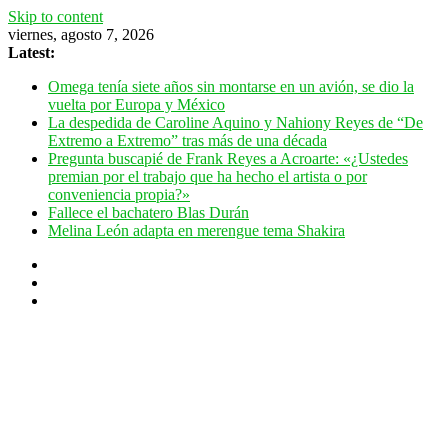
Skip to content
viernes, agosto 7, 2026
Latest:
Omega tenía siete años sin montarse en un avión, se dio la
vuelta por Europa y México
La despedida de Caroline Aquino y Nahiony Reyes de “De
Extremo a Extremo” tras más de una década
Pregunta buscapié de Frank Reyes a Acroarte: «¿Ustedes
premian por el trabajo que ha hecho el artista o por
conveniencia propia?»
Fallece el bachatero Blas Durán
Melina León adapta en merengue tema Shakira