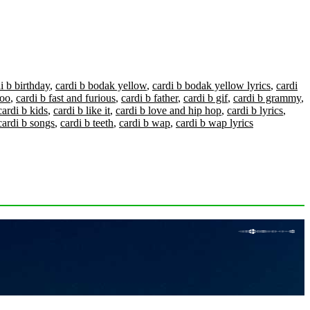
i b birthday
,
cardi b bodak yellow
,
cardi b bodak yellow lyrics
,
cardi
too
,
cardi b fast and furious
,
cardi b father
,
cardi b gif
,
cardi b grammy
,
cardi b kids
,
cardi b like it
,
cardi b love and hip hop
,
cardi b lyrics
,
cardi b songs
,
cardi b teeth
,
cardi b wap
,
cardi b wap lyrics