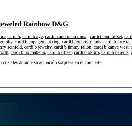
ejeweled Rainbow D&G
rios
cardi b
,
cardi b age
,
cardi b and nicki minaj
,
cardi b and offset
,
card
ography
,
cardi b engagement ring
,
cardi b ex boyfriends
,
cardi b face tat
erry seinfeld
,
cardi b jewelry
,
cardi b jimmy fallon
,
cardi b kanye west
,
worth
,
cardi b no makeup
,
cardi b offset
,
cardi b okurrr
,
cardi b parents
,
cristales durante su actuación sorpresa en el concierto