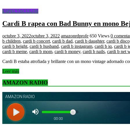
ESPECTACULOS
Cardi B rapea con Bad Bunny en mono B
octubre 3, 2022
octubre 3, 2022
amazonrdprofe
650 Views
0 comenta
b children
,
cardi b concert
,
cardi b dad
,
cardi b daughter
,
cardi b disc
cardi b height
,
cardi b husband
,
cardi b instagram
,
cardi b iq
,
cardi b j
cardi b meme
,
cardi b mom
,
cardi b money
,
cardi b nails
,
cardi b net 
Cardi B estaba atrofiada y brillante con un mono vintage adornado con 
Leer más
AMAZON RADIO