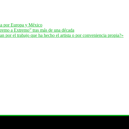
lta por Europa y México
remo a Extremo” tras más de una década
 por el trabajo que ha hecho el artista o por conveniencia propia?»