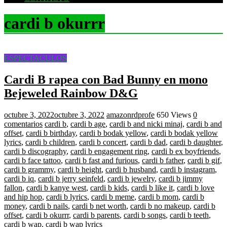
cardi b okurrr
ESPECTACULOS
Cardi B rapea con Bad Bunny en mono
Bejeweled Rainbow D&G
octubre 3, 2022
octubre 3, 2022
amazonrdprofe
650 Views
0
comentarios
cardi b
,
cardi b age
,
cardi b and nicki minaj
,
cardi b and
offset
,
cardi b birthday
,
cardi b bodak yellow
,
cardi b bodak yellow
lyrics
,
cardi b children
,
cardi b concert
,
cardi b dad
,
cardi b daughter
,
cardi b discography
,
cardi b engagement ring
,
cardi b ex boyfriends
,
cardi b face tattoo
,
cardi b fast and furious
,
cardi b father
,
cardi b gif
,
cardi b grammy
,
cardi b height
,
cardi b husband
,
cardi b instagram
,
cardi b iq
,
cardi b jerry seinfeld
,
cardi b jewelry
,
cardi b jimmy
fallon
,
cardi b kanye west
,
cardi b kids
,
cardi b like it
,
cardi b love
and hip hop
,
cardi b lyrics
,
cardi b meme
,
cardi b mom
,
cardi b
money
,
cardi b nails
,
cardi b net worth
,
cardi b no makeup
,
cardi b
offset
,
cardi b okurrr
,
cardi b parents
,
cardi b songs
,
cardi b teeth
,
cardi b wap
,
cardi b wap lyrics