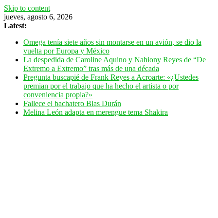
Skip to content
jueves, agosto 6, 2026
Latest:
Omega tenía siete años sin montarse en un avión, se dio la
vuelta por Europa y México
La despedida de Caroline Aquino y Nahiony Reyes de “De
Extremo a Extremo” tras más de una década
Pregunta buscapié de Frank Reyes a Acroarte: «¿Ustedes
premian por el trabajo que ha hecho el artista o por
conveniencia propia?»
Fallece el bachatero Blas Durán
Melina León adapta en merengue tema Shakira