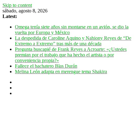
Skip to content
sábado, agosto 8, 2026
Latest:
Omega tenía siete años sin montarse en un avión, se dio la
vuelta por Europa y México
La despedida de Caroline Aquino y Nahiony Reyes de “De
Extremo a Extremo” tras más de una década
Pregunta buscapié de Frank Reyes a Acroarte: «¿Ustedes
premian por el trabajo que ha hecho el artista o por
conveniencia propia?»
Fallece el bachatero Blas Durán
Melina León adapta en merengue tema Shakira