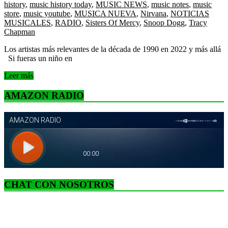
history
,
music history today
,
MUSIC NEWS
,
music notes
,
music
store
,
music youtube
,
MUSICA NUEVA
,
Nirvana
,
NOTICIAS
MUSICALES
,
RADIO
,
Sisters Of Mercy
,
Snoop Dogg
,
Tracy
Chapman
Los artistas más relevantes de la década de 1990 en 2022 y más allá
Si fueras un niño en
Leer más
AMAZON RADIO
CHAT CON NOSOTROS