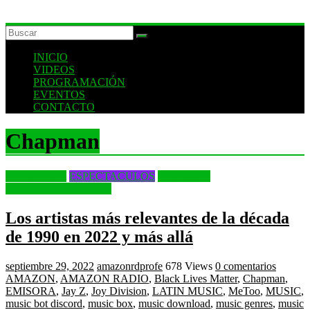
INICIO
VIDEOS
PROGRAMACIÓN
EVENTOS
CONTACTO
Chapman
Entertainment
ESPECTACULOS
NOTICIAS
INTERNACIONALES
Los artistas más relevantes de la década
de 1990 en 2022 y más allá
septiembre 29, 2022
amazonrdprofe
678 Views
0 comentarios
AMAZON
,
AMAZON RADIO
,
Black Lives Matter
,
Chapman
,
EMISORA
,
Jay Z
,
Joy Division
,
LATIN MUSIC
,
MeToo
,
MUSIC
,
music bot discord
,
music box
,
music download
,
music genres
,
music