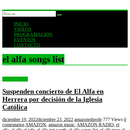
INICIO
VIDEOS
PROGRAMACIÓN
EVENTOS
CONTACTO
el alfa songs list
Entertainment
Suspenden concierto de El Alfa en
Herrera por decisión de la Iglesia
Católica
diciembre 19, 2022
diciembre 23, 2022
amazonrdprofe
777 Views
0
comentarios
AMAZON
,
amazon music
,
AMAZON RADIO
,
el
alfa
,
el alfa el jefe
,
el alfa net worth
,
el alfa songs list
,
el alfa tour
,
el