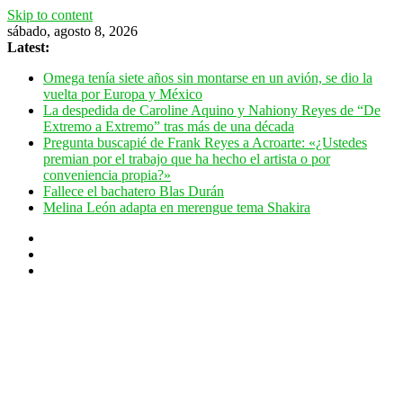
Skip to content
sábado, agosto 8, 2026
Latest:
Omega tenía siete años sin montarse en un avión, se dio la
vuelta por Europa y México
La despedida de Caroline Aquino y Nahiony Reyes de “De
Extremo a Extremo” tras más de una década
Pregunta buscapié de Frank Reyes a Acroarte: «¿Ustedes
premian por el trabajo que ha hecho el artista o por
conveniencia propia?»
Fallece el bachatero Blas Durán
Melina León adapta en merengue tema Shakira