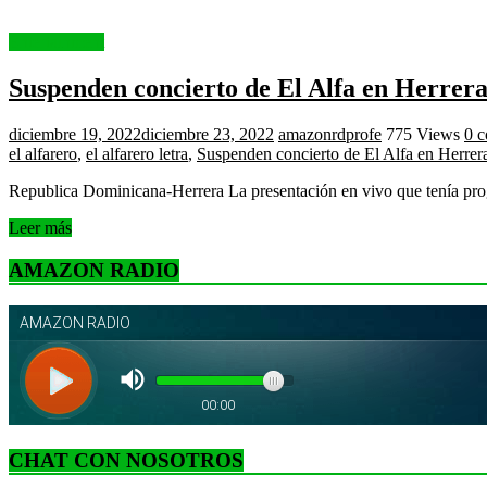
Entertainment
Suspenden concierto de El Alfa en Herrera 
diciembre 19, 2022
diciembre 23, 2022
amazonrdprofe
775 Views
0 c
el alfarero
,
el alfarero letra
,
Suspenden concierto de El Alfa en Herrera 
Republica Dominicana-Herrera La presentación en vivo que tenía prog
Leer más
AMAZON RADIO
CHAT CON NOSOTROS