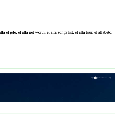
alfa el jefe
,
el alfa net worth
,
el alfa songs list
,
el alfa tour
,
el alfabeto
,