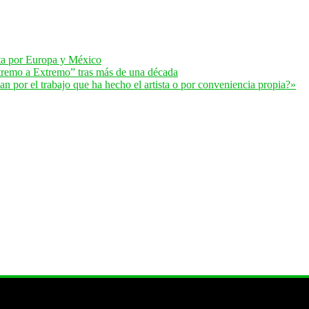
lta por Europa y México
remo a Extremo” tras más de una década
 por el trabajo que ha hecho el artista o por conveniencia propia?»