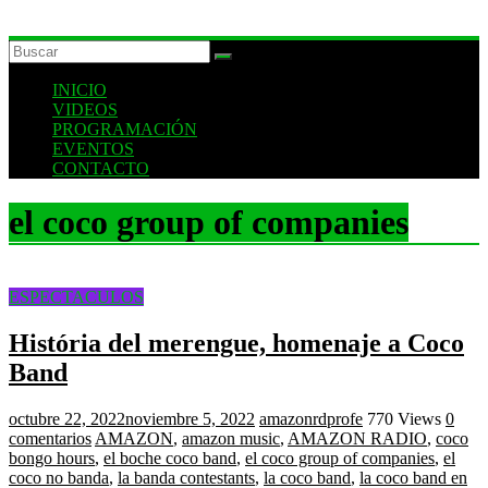
INICIO
VIDEOS
PROGRAMACIÓN
EVENTOS
CONTACTO
el coco group of companies
ESPECTACULOS
História del merengue, homenaje a Coco
Band
octubre 22, 2022
noviembre 5, 2022
amazonrdprofe
770 Views
0
comentarios
AMAZON
,
amazon music
,
AMAZON RADIO
,
coco
bongo hours
,
el boche coco band
,
el coco group of companies
,
el
coco no banda
,
la banda contestants
,
la coco band
,
la coco band en