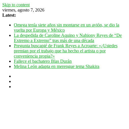
Skip to content
viernes, agosto 7, 2026
Latest:
Omega tenía siete años sin montarse en un avión, se dio la
vuelta por Europa y México
La despedida de Caroline Aquino y Nahiony Reyes de “De
Extremo a Extremo” tras más de una década
Pregunta buscapié de Frank Reyes a Acroarte: «¿Ustedes
premian por el trabajo que ha hecho el artista o por
conveniencia propia?»
Fallece el bachatero Blas Durán
Melina León adapta en merengue tema Shakira