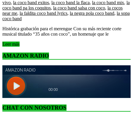
vivo
,
la coco band exitos
,
la coco band la flaca
,
la coco band mix
,
la
coco band pa los coquitos
,
la coco band salsa con coco
,
la cocos
near me
,
la faldita coco band lyrics
,
la negra pola coco band
,
la sopa
coco band
Histórica grabación para el merengue Con su más reciente corte
musical titulado “35 años con coco”, un homenaje que le
Leer más
AMAZON RADIO
CHAT CON NOSOTROS