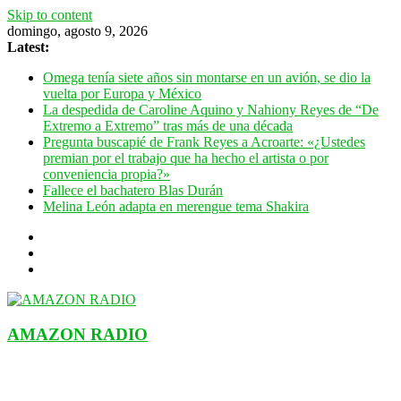
Skip to content
domingo, agosto 9, 2026
Latest:
Omega tenía siete años sin montarse en un avión, se dio la
vuelta por Europa y México
La despedida de Caroline Aquino y Nahiony Reyes de “De
Extremo a Extremo” tras más de una década
Pregunta buscapié de Frank Reyes a Acroarte: «¿Ustedes
premian por el trabajo que ha hecho el artista o por
conveniencia propia?»
Fallece el bachatero Blas Durán
Melina León adapta en merengue tema Shakira
AMAZON RADIO
ESTACIÓN MUSICAL DEL FUTURO