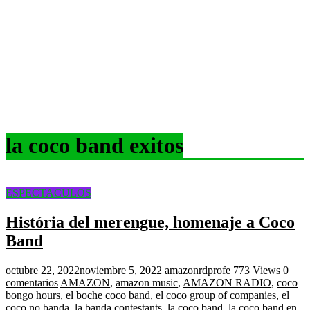
la coco band exitos
ESPECTACULOS
História del merengue, homenaje a Coco
Band
octubre 22, 2022
noviembre 5, 2022
amazonrdprofe
773 Views
0
comentarios
AMAZON
,
amazon music
,
AMAZON RADIO
,
coco
bongo hours
,
el boche coco band
,
el coco group of companies
,
el
coco no banda
,
la banda contestants
,
la coco band
,
la coco band en