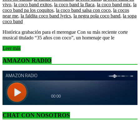
vivo
,
la coco band exitos
,
la coco band la flaca
,
la coco band mix
,
la
coco band pa los coquitos
,
la coco band salsa con coco
,
la cocos
near me
,
la faldita coco band lyrics
,
la negra pola coco band
,
la sopa
coco band
Histórica grabación para el merengue Con su más reciente corte
musical titulado “35 años con coco”, un homenaje que le
Leer más
AMAZON RADIO
CHAT CON NOSOTROS