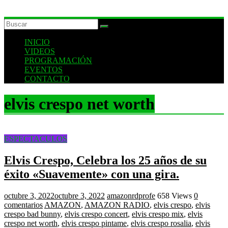
INICIO
VIDEOS
PROGRAMACIÓN
EVENTOS
CONTACTO
elvis crespo net worth
ESPECTACULOS
Elvis Crespo, Celebra los 25 años de su
éxito «Suavemente» con una gira.
octubre 3, 2022
octubre 3, 2022
amazonrdprofe
658 Views
0
comentarios
AMAZON
,
AMAZON RADIO
,
elvis crespo
,
elvis
crespo bad bunny
,
elvis crespo concert
,
elvis crespo mix
,
elvis
crespo net worth
,
elvis crespo pintame
,
elvis crespo rosalia
,
elvis