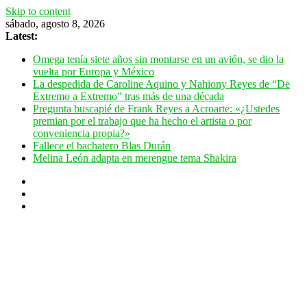
Skip to content
sábado, agosto 8, 2026
Latest:
Omega tenía siete años sin montarse en un avión, se dio la
vuelta por Europa y México
La despedida de Caroline Aquino y Nahiony Reyes de “De
Extremo a Extremo” tras más de una década
Pregunta buscapié de Frank Reyes a Acroarte: «¿Ustedes
premian por el trabajo que ha hecho el artista o por
conveniencia propia?»
Fallece el bachatero Blas Durán
Melina León adapta en merengue tema Shakira