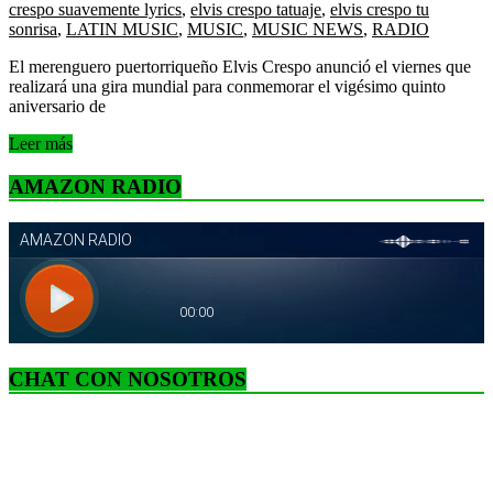
crespo suavemente lyrics
,
elvis crespo tatuaje
,
elvis crespo tu
sonrisa
,
LATIN MUSIC
,
MUSIC
,
MUSIC NEWS
,
RADIO
El merenguero puertorriqueño Elvis Crespo anunció el viernes que
realizará una gira mundial para conmemorar el vigésimo quinto
aniversario de
Leer más
AMAZON RADIO
CHAT CON NOSOTROS