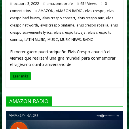
octubre 3, 2022
amazonrdprofe
654 Views
0
,
,
,
comentarios
AMAZON
AMAZON RADIO
elvis crespo
elvis
,
,
,
crespo bad bunny
elvis crespo concert
elvis crespo mix
elvis
,
,
,
crespo net worth
elvis crespo pintame
elvis crespo rosalia
elvis
,
,
crespo suavemente lyrics
elvis crespo tatuaje
elvis crespo tu
,
,
,
,
sonrisa
LATIN MUSIC
MUSIC
MUSIC NEWS
RADIO
El merenguero puertorriqueño Elvis Crespo anunció el
viernes que realizará una gira mundial para conmemorar
el vigésimo quinto aniversario de
Leer más
AMAZON RADIO