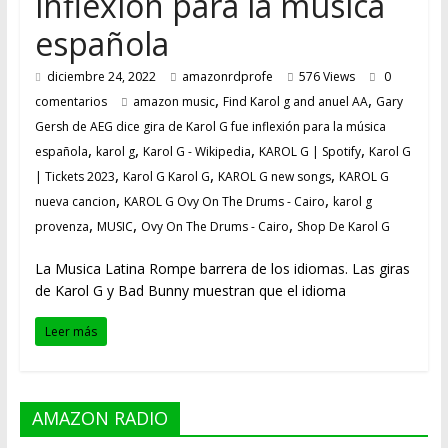
inflexión para la música
española
diciembre 24, 2022
amazonrdprofe
576 Views
0
,
,
comentarios
amazon music
Find Karol g and anuel AA
Gary
Gersh de AEG dice gira de Karol G fue inflexión para la música
,
,
,
,
española
karol g
Karol G - Wikipedia
KAROL G | Spotify
Karol G
,
,
,
| Tickets 2023
Karol G Karol G
KAROL G new songs
KAROL G
,
,
nueva cancion
KAROL G Ovy On The Drums - Cairo
karol g
,
,
,
provenza
MUSIC
Ovy On The Drums - Cairo
Shop De Karol G
La Musica Latina Rompe barrera de los idiomas. Las giras
de Karol G y Bad Bunny muestran que el idioma
Leer más
AMAZON RADIO