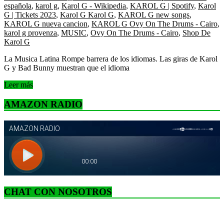
española
,
karol g
,
Karol G - Wikipedia
,
KAROL G | Spotify
,
Karol
G | Tickets 2023
,
Karol G Karol G
,
KAROL G new songs
,
KAROL G nueva cancion
,
KAROL G Ovy On The Drums - Cairo
,
karol g provenza
,
MUSIC
,
Ovy On The Drums - Cairo
,
Shop De
Karol G
La Musica Latina Rompe barrera de los idiomas. Las giras de Karol
G y Bad Bunny muestran que el idioma
Leer más
AMAZON RADIO
CHAT CON NOSOTROS