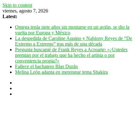
Skip to content
viernes, agosto 7, 2026
Latest:
Omega tenía siete años sin montarse en un avión, se dio la
vuelta por Europa y México
La despedida de Caroline Aquino y Nahiony Reyes de “De
Extremo a Extremo” tras más de una década
Pregunta buscapié de Frank Reyes a Acroarte: «¿Ustedes
premian por el trabajo que ha hecho el artista o por
conveniencia propia?»
Fallece el bachatero Blas Durán
Melina León adapta en merengue tema Shakira