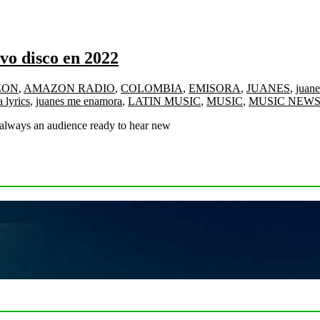
vo disco en 2022
ZON
,
AMAZON RADIO
,
COLOMBIA
,
EMISORA
,
JUANES
,
juane
 lyrics
,
juanes me enamora
,
LATIN MUSIC
,
MUSIC
,
MUSIC NEW
 always an audience ready to hear new