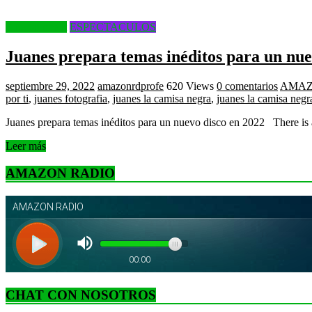
Entertainment
ESPECTACULOS
Juanes prepara temas inéditos para un nue
septiembre 29, 2022
amazonrdprofe
620 Views
0 comentarios
AMA
por ti
,
juanes fotografia
,
juanes la camisa negra
,
juanes la camisa negra
Juanes prepara temas inéditos para un nuevo disco en 2022 There is
Leer más
AMAZON RADIO
CHAT CON NOSOTROS