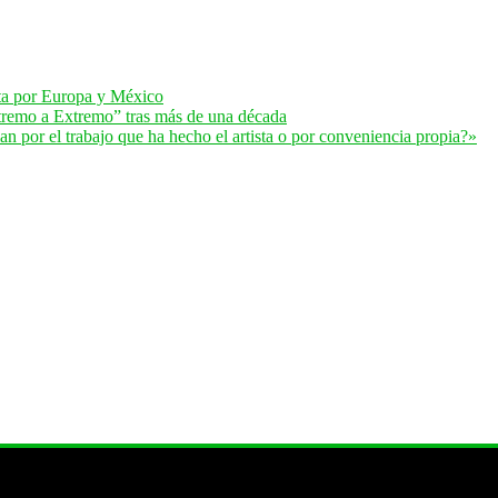
lta por Europa y México
remo a Extremo” tras más de una década
 por el trabajo que ha hecho el artista o por conveniencia propia?»