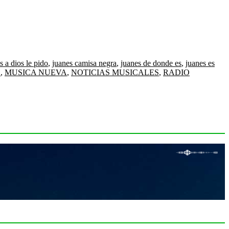
s a dios le pido
,
juanes camisa negra
,
juanes de donde es
,
juanes es
S
,
MUSICA NUEVA
,
NOTICIAS MUSICALES
,
RADIO