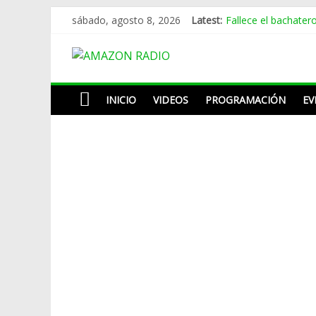
Skip
Fallece el bachater
sábado, agosto 8, 2026
Latest:
to
Melina León adapt
content
AMAZON
Omega tenía siete a
La despedida de Ca
Pregunta buscapié d
RADIO
INICIO
VIDEOS
PROGRAMACIÓN
EV
ESTACIÓN
MUSICAL
DEL
FUTURO