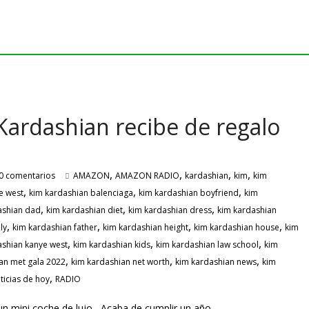
Kardashian recibe de regalo
,
,
,
,
0 comentarios
AMAZON
AMAZON RADIO
kardashian
kim
kim
,
,
,
e west
kim kardashian balenciaga
kim kardashian boyfriend
kim
,
,
,
ashian dad
kim kardashian diet
kim kardashian dress
kim kardashian
,
,
,
,
ly
kim kardashian father
kim kardashian height
kim kardashian house
kim
,
,
,
ashian kanye west
kim kardashian kids
kim kardashian law school
kim
,
,
,
an met gala 2022
kim kardashian net worth
kim kardashian news
kim
,
ticias de hoy
RADIO
 un mini coche de lujo Acaba de cumplir un año