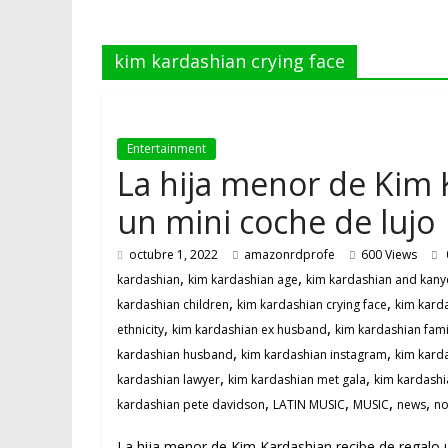
kim kardashian crying face
Entertainment
La hija menor de Kim 
un mini coche de lujo
octubre 1, 2022
amazonrdprofe
600 Views
,
,
kardashian
kim kardashian age
kim kardashian and kany
,
,
kardashian children
kim kardashian crying face
kim kard
,
,
ethnicity
kim kardashian ex husband
kim kardashian fami
,
,
kardashian husband
kim kardashian instagram
kim kard
,
,
kardashian lawyer
kim kardashian met gala
kim kardashi
,
,
,
,
kardashian pete davidson
LATIN MUSIC
MUSIC
news
no
La hija menor de Kim Kardashian recibe de regalo