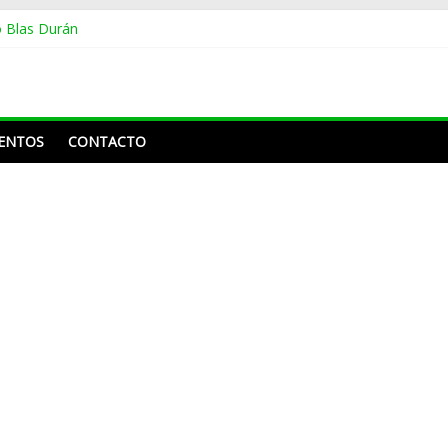
o Blas Durán
a en merengue tema Shakira
ños sin montarse en un avión, se dio la vuelta por Europa y México
roline Aquino y Nahiony Reyes de “De Extremo a Extremo” tras más
e Frank Reyes a Acroarte: «¿Ustedes premian por el trabajo que ha h
ENTOS
CONTACTO