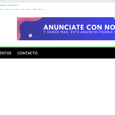
 Blas Durán
 en merengue tema Shakira
os sin montarse en un avión, se dio la vuelta por Europa y México
oline Aquino y Nahiony Reyes de “De Extremo a Extremo” tras más 
 Frank Reyes a Acroarte: «¿Ustedes premian por el trabajo que ha he
ENTOS
CONTACTO