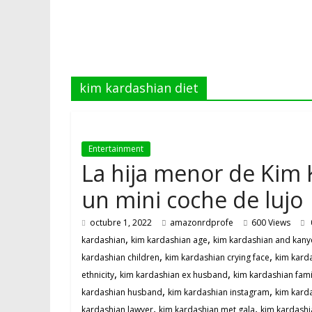
kim kardashian diet
Entertainment
La hija menor de Kim 
un mini coche de lujo
octubre 1, 2022
amazonrdprofe
600 Views
,
,
kardashian
kim kardashian age
kim kardashian and kany
,
,
kardashian children
kim kardashian crying face
kim kard
,
,
ethnicity
kim kardashian ex husband
kim kardashian fami
,
,
kardashian husband
kim kardashian instagram
kim kard
,
,
kardashian lawyer
kim kardashian met gala
kim kardashi