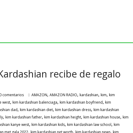
Kardashian recibe de regalo
,
,
,
,
0 comentarios
AMAZON
AMAZON RADIO
kardashian
kim
kim
,
,
,
e west
kim kardashian balenciaga
kim kardashian boyfriend
kim
,
,
,
ashian dad
kim kardashian diet
kim kardashian dress
kim kardashian
,
,
,
,
ly
kim kardashian father
kim kardashian height
kim kardashian house
kim
,
,
,
ashian kanye west
kim kardashian kids
kim kardashian law school
kim
,
,
,
an met gala 2022
kim kardashian net worth
kim kardashian news
kim