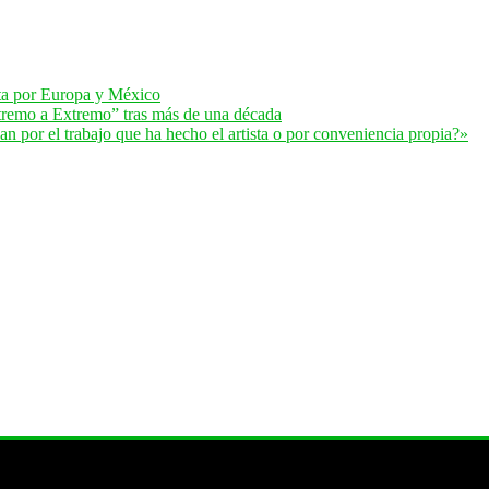
lta por Europa y México
remo a Extremo” tras más de una década
 por el trabajo que ha hecho el artista o por conveniencia propia?»