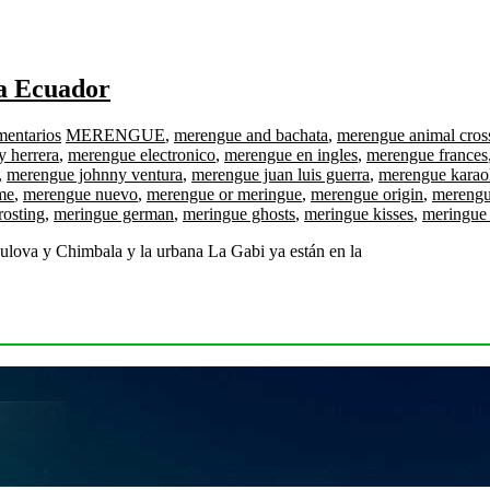
 a Ecuador
mentarios
MERENGUE
,
merengue and bachata
,
merengue animal cros
 herrera
,
merengue electronico
,
merengue en ingles
,
merengue frances
,
merengue johnny ventura
,
merengue juan luis guerra
,
merengue karao
me
,
merengue nuevo
,
merengue or meringue
,
merengue origin
,
merengu
rosting
,
meringue german
,
meringue ghosts
,
meringue kisses
,
meringue 
ova y Chimbala y la urbana La Gabi ya están en la