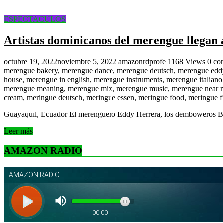
ESPECTACULOS
Artistas dominicanos del merengue llegan
octubre 19, 2022
noviembre 5, 2022
amazonrdprofe
1168 Views
0 co
merengue bakery
,
merengue dance
,
merengue deutsch
,
merengue eddy
house
,
merengue in english
,
merengue instruments
,
merengue italiano
merengue meaning
,
merengue mix
,
merengue music
,
merengue near 
cream
,
meringue deutsch
,
meringue essen
,
meringue food
,
meringue f
Guayaquil, Ecuador El merenguero Eddy Herrera, los demboweros Bul
Leer más
AMAZON RADIO