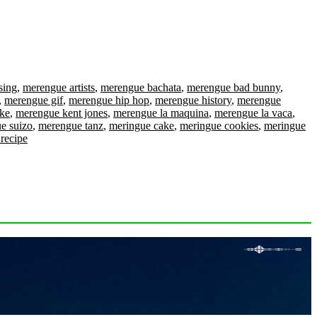
sing
,
merengue artists
,
merengue bachata
,
merengue bad bunny
,
,
merengue gif
,
merengue hip hop
,
merengue history
,
merengue
ke
,
merengue kent jones
,
merengue la maquina
,
merengue la vaca
,
e suizo
,
merengue tanz
,
meringue cake
,
meringue cookies
,
meringue
recipe