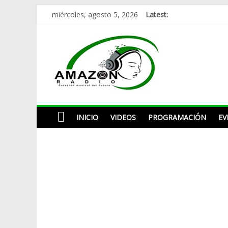
Skip
miércoles, agosto 5, 2026
Latest:
to
content
AMAZON
RADIO
ESTACIÓN
MUSICAL
INICIO
VIDEOS
PROGRAMACIÓN
EV
DEL
FUTURO