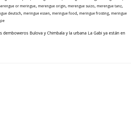
,
,
,
,
erengue or meringue
merengue origin
merengue suizo
merengue tanz
,
,
,
,
ngue deutsch
meringue essen
meringue food
meringue frosting
meringue
ipe
os demboweros Bulova y Chimbala y la urbana La Gabi ya están en