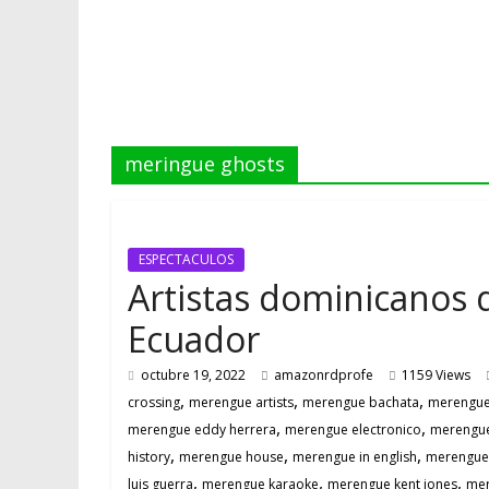
meringue ghosts
ESPECTACULOS
Artistas dominicanos 
Ecuador
octubre 19, 2022
amazonrdprofe
1159 Views
,
,
,
crossing
merengue artists
merengue bachata
merengue
,
,
merengue eddy herrera
merengue electronico
merengue
,
,
,
history
merengue house
merengue in english
merengue 
,
,
,
luis guerra
merengue karaoke
merengue kent jones
mer