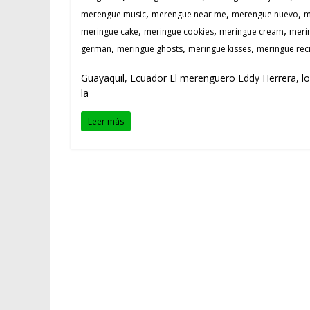
,
,
,
merengue music
merengue near me
merengue nuevo
m
,
,
,
meringue cake
meringue cookies
meringue cream
meri
,
,
,
german
meringue ghosts
meringue kisses
meringue rec
Guayaquil, Ecuador El merenguero Eddy Herrera, l
la
Leer más