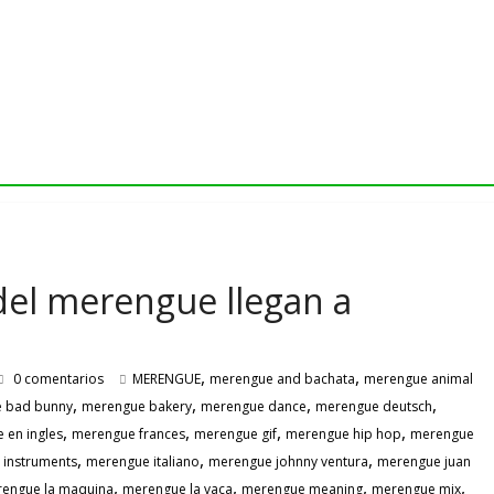
del merengue llegan a
,
,
0 comentarios
MERENGUE
merengue and bachata
merengue animal
,
,
,
,
 bad bunny
merengue bakery
merengue dance
merengue deutsch
,
,
,
,
 en ingles
merengue frances
merengue gif
merengue hip hop
merengue
,
,
,
instruments
merengue italiano
merengue johnny ventura
merengue juan
,
,
,
,
engue la maquina
merengue la vaca
merengue meaning
merengue mix