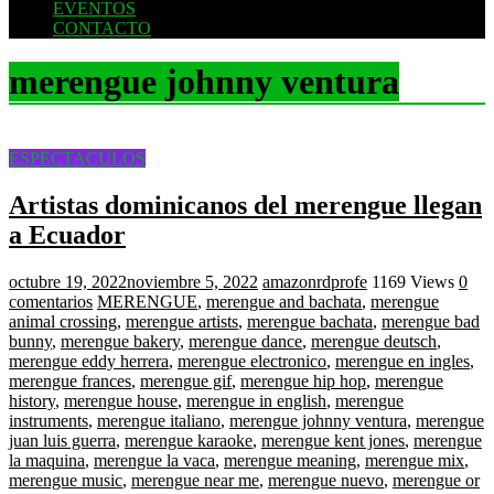
EVENTOS
DEL
CONTACTO
FUTURO
merengue johnny ventura
ESPECTACULOS
Artistas dominicanos del merengue llegan
a Ecuador
octubre 19, 2022
noviembre 5, 2022
amazonrdprofe
1169 Views
0
comentarios
MERENGUE
,
merengue and bachata
,
merengue
animal crossing
,
merengue artists
,
merengue bachata
,
merengue bad
bunny
,
merengue bakery
,
merengue dance
,
merengue deutsch
,
merengue eddy herrera
,
merengue electronico
,
merengue en ingles
,
merengue frances
,
merengue gif
,
merengue hip hop
,
merengue
history
,
merengue house
,
merengue in english
,
merengue
instruments
,
merengue italiano
,
merengue johnny ventura
,
merengue
juan luis guerra
,
merengue karaoke
,
merengue kent jones
,
merengue
la maquina
,
merengue la vaca
,
merengue meaning
,
merengue mix
,
merengue music
,
merengue near me
,
merengue nuevo
,
merengue or