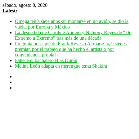
Skip
sábado, agosto 8, 2026
to
Latest:
content
Omega tenía siete años sin montarse en un avión, se dio la
vuelta por Europa y México
La despedida de Caroline Aquino y Nahiony Reyes de “De
Extremo a Extremo” tras más de una década
Pregunta buscapié de Frank Reyes a Acroarte: «¿Ustedes
premian por el trabajo que ha hecho el artista o por
conveniencia propia?»
Fallece el bachatero Blas Durán
Melina León adapta en merengue tema Shakira