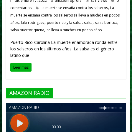
diciembre 17, 2022
amazonrdprofe
851 Views
0
,
comentarios
La muerte se ensaña contra los salseros
La
muerte se ensaña contra los salseros se lleva a muchos en pocos
,
,
,
,
,
años
lalo rodriguez
puerto rico y la salsa
salsa
salsa boricua
,
salsa puertoriquena
se lleva a muchos en pocos años
Puerto Rico-Carolina La muerte enamorada ronda entre
los salseros en los últimos años. La salsa es el género
latino que
Leer más
AMAZON RADIO