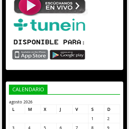
CALENDARIO
agosto 2026
L
M
X
J
V
S
D
1
2
3
4
5
6
7
8
9