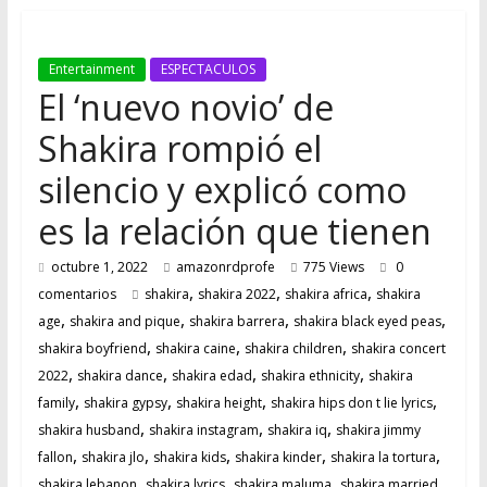
FUTURO
Entertainment
ESPECTACULOS
El ‘nuevo novio’ de
Shakira rompió el
silencio y explicó como
es la relación que tienen
octubre 1, 2022
amazonrdprofe
775 Views
0
,
,
,
comentarios
shakira
shakira 2022
shakira africa
shakira
,
,
,
,
age
shakira and pique
shakira barrera
shakira black eyed peas
,
,
,
shakira boyfriend
shakira caine
shakira children
shakira concert
,
,
,
,
2022
shakira dance
shakira edad
shakira ethnicity
shakira
,
,
,
,
family
shakira gypsy
shakira height
shakira hips don t lie lyrics
,
,
,
shakira husband
shakira instagram
shakira iq
shakira jimmy
,
,
,
,
,
fallon
shakira jlo
shakira kids
shakira kinder
shakira la tortura
,
,
,
,
shakira lebanon
shakira lyrics
shakira maluma
shakira married