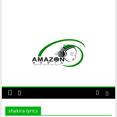
AMAZON
RADIO
ESTACIÓN
MUSICAL
shakira lyrics
DEL