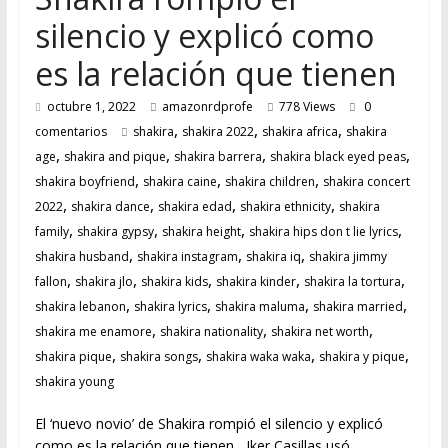
silencio y explicó como
es la relación que tienen
octubre 1, 2022
amazonrdprofe
778 Views
0
,
,
,
comentarios
shakira
shakira 2022
shakira africa
shakira
,
,
,
,
age
shakira and pique
shakira barrera
shakira black eyed peas
,
,
,
shakira boyfriend
shakira caine
shakira children
shakira concert
,
,
,
,
2022
shakira dance
shakira edad
shakira ethnicity
shakira
,
,
,
,
family
shakira gypsy
shakira height
shakira hips don t lie lyrics
,
,
,
shakira husband
shakira instagram
shakira iq
shakira jimmy
,
,
,
,
,
fallon
shakira jlo
shakira kids
shakira kinder
shakira la tortura
,
,
,
,
shakira lebanon
shakira lyrics
shakira maluma
shakira married
,
,
,
shakira me enamore
shakira nationality
shakira net worth
,
,
,
,
shakira pique
shakira songs
shakira waka waka
shakira y pique
shakira young
El ‘nuevo novio’ de Shakira rompió el silencio y explicó
como es la relación que tienen Iker Casillas usó