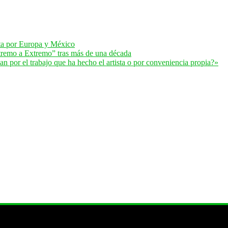
lta por Europa y México
remo a Extremo” tras más de una década
 por el trabajo que ha hecho el artista o por conveniencia propia?»