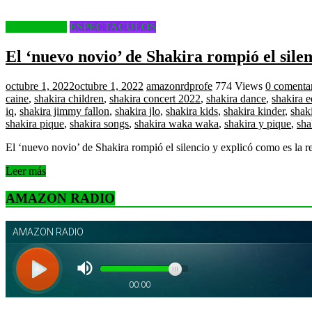
Entertainment
ESPECTACULOS
El ‘nuevo novio’ de Shakira rompió el silen
octubre 1, 2022
octubre 1, 2022
amazonrdprofe
774 Views
0 comenta
caine
,
shakira children
,
shakira concert 2022
,
shakira dance
,
shakira 
iq
,
shakira jimmy fallon
,
shakira jlo
,
shakira kids
,
shakira kinder
,
shaki
shakira pique
,
shakira songs
,
shakira waka waka
,
shakira y pique
,
sha
El ‘nuevo novio’ de Shakira rompió el silencio y explicó como es la r
Leer más
AMAZON RADIO