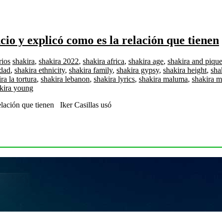
cio y explicó como es la relación que tienen
rios
shakira
,
shakira 2022
,
shakira africa
,
shakira age
,
shakira and piqu
edad
,
shakira ethnicity
,
shakira family
,
shakira gypsy
,
shakira height
,
sha
ra la tortura
,
shakira lebanon
,
shakira lyrics
,
shakira maluma
,
shakira m
kira young
elación que tienen Iker Casillas usó