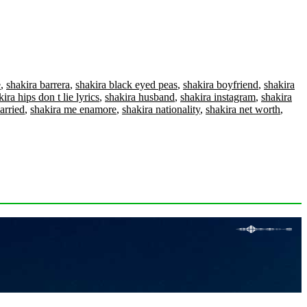
e
,
shakira barrera
,
shakira black eyed peas
,
shakira boyfriend
,
shakira
kira hips don t lie lyrics
,
shakira husband
,
shakira instagram
,
shakira
arried
,
shakira me enamore
,
shakira nationality
,
shakira net worth
,