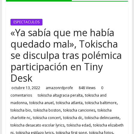
ESTACIÓN
MUSICAL
DEL
FUTURO
ESPECTACULOS
«Ya sabía que me había
quedado mal», Tokischa
se disculpa tras polémica
participación en Tiny
Desk
octubre 13, 2022
amazonrdprofe
848 Views
0
,
comentarios
tokischa altagracia peralta
tokischa and
,
,
,
,
madonna
tokischa anuel
tokischa atlanta
tokischa baltimore
,
,
,
tokischa bio
tokischa boston
tokischa canciones
tokischa
,
,
,
,
charlotte nc
tokischa concert
tokischa dc
tokischa delincuente
,
,
tokischa desacato escolar lyrics
tokischa edad
tokischa elizabeth
,
,
,
,
nj
tokischa estilazo lyrics
tokischa first song
tokischa fotos