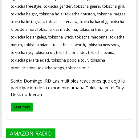
,
,
,
,
tokischa freestyle
tokischa gender
tokischa genre
tokischa grill
,
,
,
,
tokischa height
tokischa hola
tokischa houston
tokischa images
,
,
,
tokischa instagram
tokischa interview
tokischa karol g
tokischa
,
,
,
kilos de amor
tokischa kiss madonna
tokischa linda lyrics
,
,
,
tokischa los angeles
tokischa lyrics
tokischa madonna
tokischa
,
,
,
,
merch
tokischa miami
tokischa net worth
tokischa new song
,
,
,
,
tokischa nyc
tokischa of
tokischa orlando
tokischa ozuna
,
,
tokischa peralta edad
tokischa popola tour
tokischa
,
,
pronunciation
tokischa songs
tokischa tour
Santo Domingo, RD Las múltiples reacciones que dejó la
participación de la exponente urbana Tokischa en el Tiny
Desk no fueron
Leer más
AMAZON RADIO